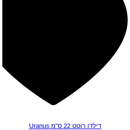
דילדו רוטט 22 ס"מ Uranus