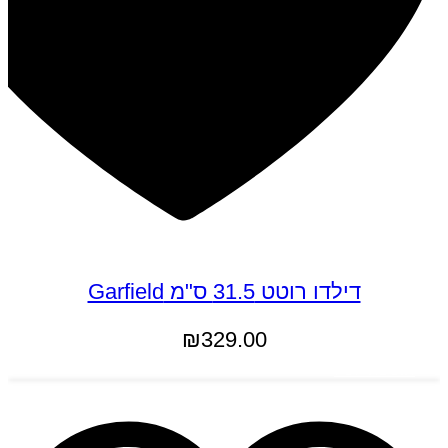
דילדו רוטט 31.5 ס"מ Garfield
₪
329.00
הוספה לסל