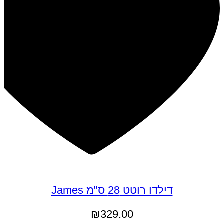
דילדו רוטט 28 ס"מ James
₪
329.00