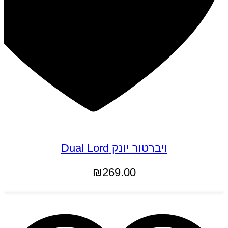
ויברטור יונק Dual Lord
₪
269.00
הוספה לסל