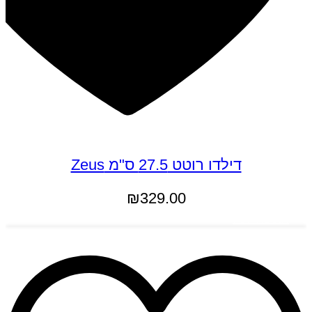
דילדו רוטט 27.5 ס"מ Zeus
₪
329.00
הוספה לסל