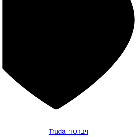
ויברטור Truda