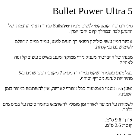
5 Bullet Power Ultra
מיני ויברטור קומפקטי לנשים מבית Satisfyer לגירוי חיצוני ועוצמתי של
הדגדגן לבד ובמהלך קיום יחסי המין.
אביזר המין עשוי סיליקון רפואי רך ונעים למגע, עמיד במים ומושלם
לשימוש גם במקלחת.
מבנהו של הויברטור מעניק גירוי ממוקד ומענג בשילוב עיצוב קל ונוח
לאחיזה.
בעל מנוע עוצמתי ושקט במיוחד המפיק 7 מקצבי רטט שונים ב-5
מהירויות לעינוג מטריף וסוחף.
נטען usb מגנטי באמצעות כבל מצורף לאריזה, אין להשתמש במוצר בזמן
הטעינה.
לשמירה על המוצר לאורך זמן מומלץ להשתמש בחומר סיכה על בסיס מים
בלבד.
אורך: 9.6 ס"מ.
קוטר: 2.6 ס"מ.