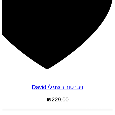
ויברטור חשמלי David
₪
229.00
הוספה לסל