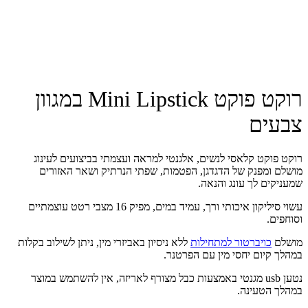
רוקט פוקט Mini Lipstick במגוון
צבעים
רוקט פוקט קלאסי לנשים, אלגנטי למראה ועצמתי בביצועים לעינוג
מושלם ומפנק של הדגדגן, הפטמות, שפתי הנרתיק ושאר האזורים
שמעניקים לך עונג והנאה.
עשוי סיליקון איכותי ורך, עמיד במים, מפיק 16 מצבי רטט עוצמתיים
וסוחפים.
מושלם
כויברטור למתחילות
ללא ניסיון באביזרי מין, ניתן לשילוב בקלות
במהלך קיום יחסי מין עם הפרטנר.
נטען usb מגנטי באמצעות כבל מצורף לאריזה, אין להשתמש במוצר
במהלך הטעינה.