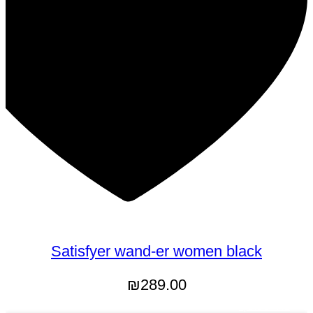
Satisfyer wand-er women black
₪
289.00
מידע נוסף