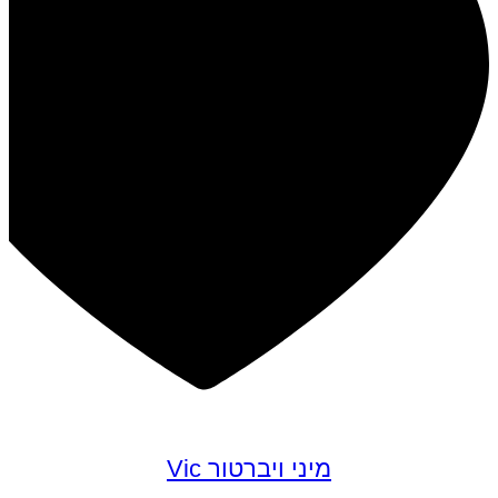
מיני ויברטור Vic