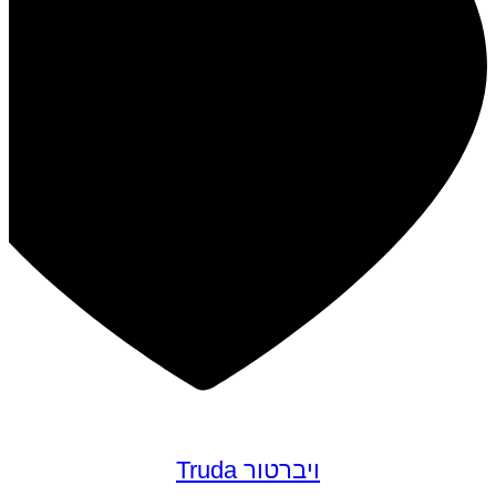
ויברטור Truda