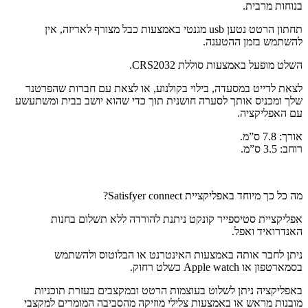
בנוחות מרבית.
תחתון הרטט נטען usb מגנטי באמצעות כבל מצורף לאריזה, אין
להשתמש בזמן ההטענה.
השלט מופעל באמצעות סוללת CRS2032.
לצאת לדייט במסעדה, בילוי בקולנוע, או לצאת עם חברות שהפרטנר
שלך ומכניס אותך לסערה חושנית תוך כדי שהוא יושב בבית ומשתעשע
עם האפליקציה.
אורך: 7.8 ס”מ.
רוחב: 3.5 ס”מ.
מה כל כך מיוחד באפליקציית Satisfyer connect?
אפליקציית סטיספייר קונקט ניתנת להורדה ללא תשלום בחנות
האנדרואיד ואפל.
ניתן לחבר אותה באמצעות האינטרנט או הבלוטוס ולהשתמש
בסמארטפון או Apple watch כשלט רחוק.
באפליקציה ניתן לשלוט בעוצמות הרטט ובמקצבים בעזרת תוכניות
מובנות מראש או באמצעות צלילי מוזיקה מהסביבה המומרים למקצבי