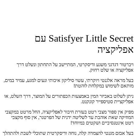
Satisfyer Little Secret עם
אפליקציה
ויברטור דגדגני משגע ודיסקרטי, המתיישב על התחתון ונשלט דרך
אפליקציה או שלט רחוק.
בעל מראה אלגנטי ויוקרתי, עשוי סיליקון איכותי ונעים למגע, עמיד במים,
מותאם לשימוש במקלחת לוהטת!
ניתן לשלוט באביזר המין באמצעות הכפתורים על המוצר, דרך השלט, או
אפליקציית סטיספייר קונקנט.
מפיק אין ספור מצבי רטט בעזרת חיבור לאפליקציה, החל מרטט במקצבי
המוזיקה שאת אוהבת עד לשליטה ידנית של הפרטנר, אין סוף מקצבי
רטט אינטנסיביים ושקטים במיוחד!
בעל אבזם מגנטי להצמדה קלה, נוחה ודיסקרטית שתוכלי לשבת ולהתהלך