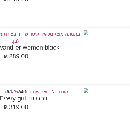
הוספה לסל
 wand-er women black
₪
289.00
מידע נוסף
המלאי אזל
ויברטור Every girl שחור
₪
319.00
הוספה לסל