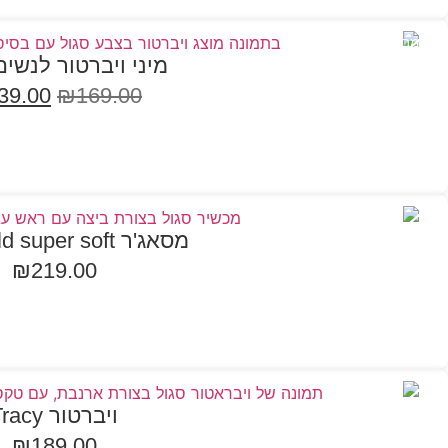
במבצע
מיני ויברטור לנשים ohn
39.00
₪
169.00
הוספה לסל
מסאג'ר Fitzgerald super soft
₪
219.00
הוספה לסל
ויברטור Tracy
₪
189.00