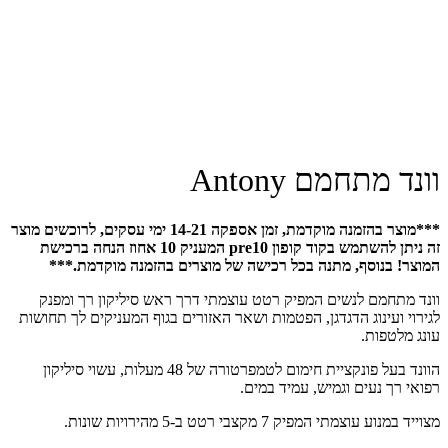
וונד מתחמם Antony
***מוצר בהזמנה מוקדמת, זמן אספקה 14-21 ימי עסקים, לרוכשים מוצר
זה ניתן להשתמש בקוד קופון pre10 המעניק 10 אחוז הנחה ברכישת
המוצר! בנוסף, מתנה בכל רכישה של מוצרים בהזמנה מוקדמת.***
וונד מתחמם לנשים המפיק רטט עוצמתי דרך ראש סיליקון רך ומפנק
לגירוי ועינוג הדגדגן, הפטמות ושאר האזורים בגוף המעניקים לך תחושות
עונג מלטפות.
הוונד בעל פונקציית חימום לטמפרטורה של 48 מעלות, עשוי סיליקון
רפואי רך נעים וגמיש, עמיד במים.
מצוייד במנוע עוצמתי המפיק 7 מקצבי רטט ב-5 מהירויות שונות.