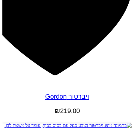
ויברטור Gordon
₪
219.00
הוספה לסל