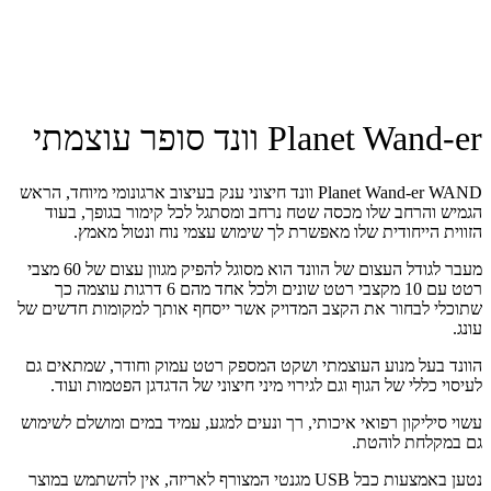
Planet Wand-er וונד סופר עוצמתי
Planet Wand-er WAND וונד חיצוני ענק בעיצוב ארגונומי מיוחד, הראש
הגמיש והרחב שלו מכסה שטח נרחב ומסתגל לכל קימור בגופך, בעוד
הזווית הייחודית שלו מאפשרת לך שימוש עצמי נוח ונטול מאמץ.
מעבר לגודל העצום של הוונד הוא מסוגל להפיק מגוון עצום של 60 מצבי
רטט עם 10 מקצבי רטט שונים ולכל אחד מהם 6 דרגות עוצמה כך
שתוכלי לבחור את הקצב המדויק אשר ייסחף אותך למקומות חדשים של
עונג.
הוונד בעל מנוע העוצמתי ושקט המספק רטט עמוק וחודר, שמתאים גם
לעיסוי כללי של הגוף וגם לגירוי מיני חיצוני של הדגדגן הפטמות ועוד.
עשוי סיליקון רפואי איכותי, רך ונעים למגע, עמיד במים ומושלם לשימוש
גם במקלחת לוהטת.
נטען באמצעות כבל USB מגנטי המצורף לאריזה, אין להשתמש במוצר