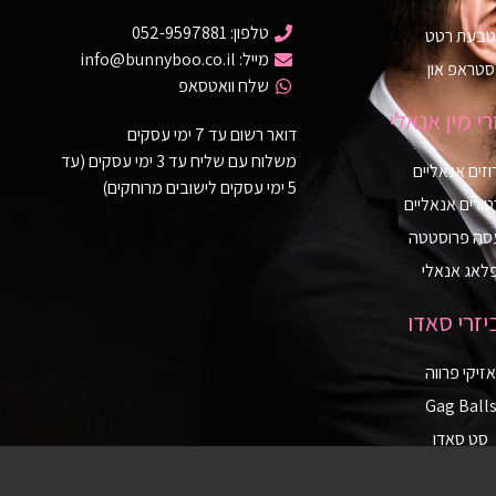
טלפון: 052-9597881
טבעת רטט
מייל: info@bunnyboo.co.il
סטראפ און
שלח וואטסאפ
י מין אנאלי
דואר רשום עד 7 ימי עסקים
משלוח עם שליח עד 3 ימי עסקים (עד
וזים אנאליים
5 ימי עסקים לישובים מרוחקים)
טורים אנאליים
סה פרוסטטה
לאג אנאלי
יזרי סאדו
אזיקי פרווה
Gag Ball
סט סאדו