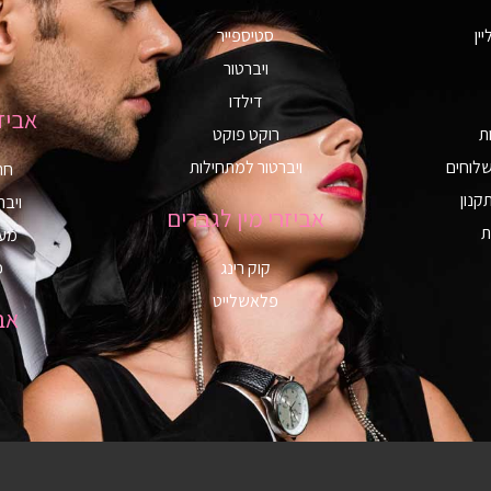
ין
סטיספייר
ויברטור
דילדו
אביזר
ת
רוקט פוקט
שלוחים
ויברטור למתחילות
חר
קנון
ויבר
אביזרי מין לגברים
ת
מע
קוק רינג
פ
פלאשלייט
אב
s