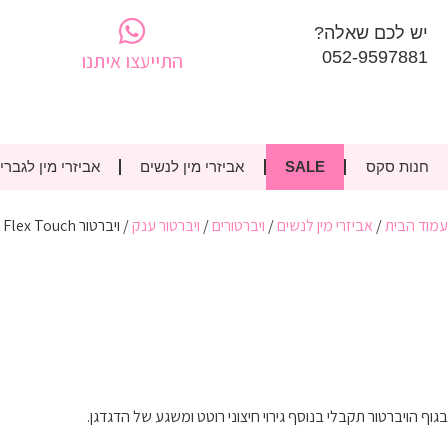
יש לכם שאלה?
052-9597881
התייעצו איתנו
חנות סקס
SALE
אביזרי מין לנשים
אביזרי מין לגברי
עמוד הבית
/
אביזרי מין לנשים
/
ויברטורים
/
ויברטור ענק
/ ויברטור Flex Touch
בגוף הויברטור תקבלי בנוסף גירוי חיצוני רוטט ומשגע של הדגדגן.