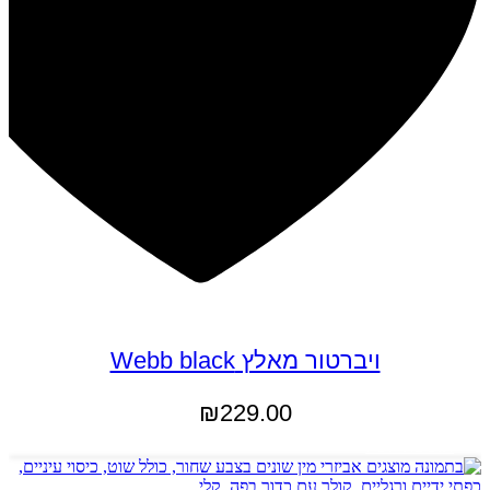
ויברטור מאלץ Webb black
₪
229.00
הוספה לסל