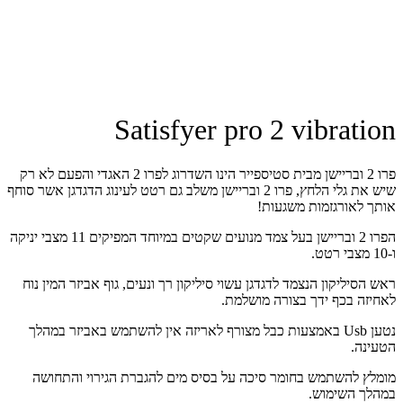
Satisfyer pro 2 vibration
פרו 2 ובריישן מבית סטיספייר הינו השדרוג לפרו 2 האגדי והפעם לא רק
שיש את גלי הלחץ, פרו 2 ובריישן משלב גם רטט לעינוג הדגדגן אשר סוחף
אותך לאורגזמות משגעות!
הפרו 2 ובריישן בעל צמד מנועים שקטים במיוחד המפיקים 11 מצבי יניקה
ו-10 מצבי רטט.
ראש הסיליקון הנצמד לדגדגן עשוי סיליקון רך ונעים, גוף אביזר המין נוח
לאחיזה בכף ידך בצורה מושלמת.
נטען Usb באמצעות כבל מצורף לאריזה אין להשתמש באביזר במהלך
הטעינה.
מומלץ להשתמש בחומר סיכה על בסיס מים להגברת הגירוי והתחושה
במהלך השימוש.