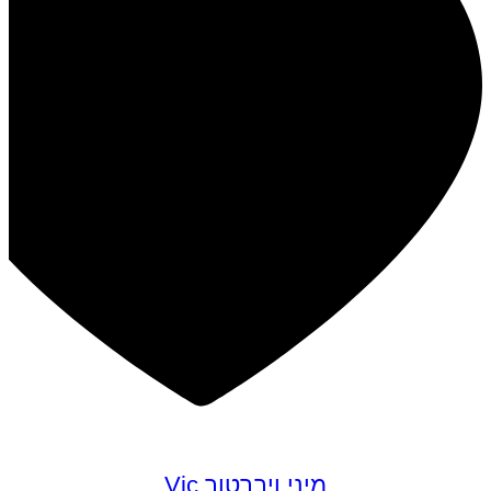
מיני ויברטור Vic