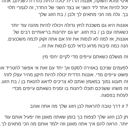
איטי ומלא תשוקה, אוננות הדדית יכולה להיות נהדרת לשניהם. אתה
יכול להיות אחד ליד השני או בצד השני של החדר, זה לגמרי תלוי
בך. גלה מה הכי מתאים לך ולבן / בת הזוג שלך
אוננות היא גם משככת לחץ גדולה ויכולה להיות מהנה עוד יותר
כשאתה עם בן / בת הזוג. יש גם יתרונות בריאותיים רבים של
אוננות, אז למה לא לנסות את זה! אם אתה זקוק לכמה משכנעים.
הנה כמה סיבות מדוע כדאי לכם לנסות את זה…
זה מושלם כשאתם עייפים מדי לקיים יחסי מין ⁠
לפעמים שניכם באווירה לסקס אך יחד עם זאת אי אפשר להטריד או
פשוט עייפים מדי. אוננות הדדית יכולה להיות תיקון מהיר עצלן לזה!
זה תענוג נמוך במאמץ ואתם לא צריכים לדאוג להנאת בן / בת הזוג.
זה משהו ששניכם תוכלו ליהנות בו זמנית כשאתם עייפים מכדי
לעלות בפסגה.
? זו דרך טובה להראות לבן הזוג שלך מה אתה אוהב ⁠
תן לבן הזוג שלך לצפות בך בזמן שאתה מאונן וזה יפעיל אותם עוד
יותר. הראה להם איך אתה מאונן וזה ילמד אותם מה הכי מתאים לך.