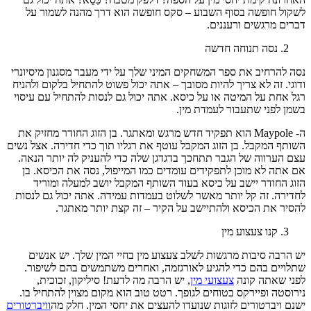
לשקול חופשה בסוף השבוע – סקס חופשה הוא דרך מהנה לשמור על
דברים מרגשים ורעננים.
נסה תנוחה חדשה
נסה להרחיב את ספר המשחקים המיני שלך על ידי מעבר מסגנון מיסיונרי
ודוגי. זה לא צריך להיות מסובך – אתה יכול פשוט להתחיל בלקום ולהניח
רגל אחת על המיטה או על כיסא. אתה יכול גם לנסות להתחיל עם עיסוי
בשמן לפני שתעבור לעמדת מין.
ה- Maypole הוא תפקיד חדש מרגש ומאתגר. בן הזוג החודר מחזיק את
השותף המקבל. בן הזוג המקבל עוטף את רגליו תוך כדי חדירה. אצל נשים
עצם הערווה של הגבר תתחכך בדגדגן שלה כדי להעניק לה יותר הנאה.
אם אתה לא מוכן לתפקידים עומדים כמו המייפול, נסה את הכיסא. בן
הזוג החודר יישב על כיסא בעוד השותף המקבל יושב למעלה ומוריד
לחדירה. זה קל יותר מאשר לשלוט בעמדות עמידה. אתה יכול גם לנסות
להסיר את הכיסא ולהתיישב על הקיר – זה קצת יותר מאתגר.
קנו צעצוע מין
יש הרבה סיבות מרגשות לשלב צעצוע מין בחיי המין שלך. יש אנשים
שתלויים בהם כדי להגיע לאורגזמה, ואחרים משתמשים בהם לשיפור.
לפני שאתה קונה
צעצועי מין
, יש הרבה מה לדעת! סיליקון, זכוכית,
נירוסטה ופיירקס בטוחים לגופך. רטט טוב הוא מקום מצוין להתחיל בו.
ישנם ויברטורים לזוגות שנועדו להעצים את יחסי המין. חלק מה
וויברטורים