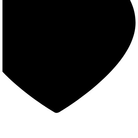
במבצע