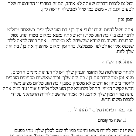
יכול גם לנסות דברים שאתה לא אוהב, וגם זה בסדר! זו ההזדמנות שלך
לטעום ולנסות – ממש כמו טיול למבשלה חדשה ליין.
הזמן נכון
אתה עלול להיות עצבני לגבי איך בן / בת הזוג שלך יגיב. כשאתה מחליט
לדבר עם בן / בת הזוג שלך, ודא שאתה נמצא במקום בטוח ונוח, נטול
הפרעות. חשוב גם לוודא שהשיחה לא ממהרת – אינך רוצה לדאוג לילד
שנכנס אליו או לטלפון שמצלצל. בחר זמן ומקום שיהפוך את בן / בת הזוג
שלך לנוח.
התחל את השיחה
לאחר שהחלטת על תחומי העניין שלך ויש לך רעיונות מיניים חדשים,
מצא זמן טוב לדבר עם בן / בת הזוג שלך. זכור שאנשים מסוימים הופכים
לחסרי ביטחון או חשים לא מספיק כשבן / בת הזוג שלהם מציע משהו
חדש לקשר המיני. התחל בלחמיא לבן הזוג שלך וליידע אותו עד כמה אתה
נהנה מחיי המין שלך איתם. ואז אמור שחשבת להיות הרפתקני על ידי
לנסות משהו חדש.
הנה כמה רעיונות מין כדי להתחיל …
שנה מיקומים
שינוי זה יכול להיות פשוט וחינמי כמו להיכנס לסלון שלך! מתי בפעם
האחרונה קימת יחסי מין על הספה? דלפק מטבח? כִּסֵא? אתה יכול גם