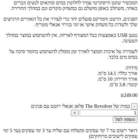
המכשיר שקט ודיסקרטי עמיד לחלוטין במים ומתאים לנשים וגברים
כאחד, משתלב באופן מושלם גם כמשחק מקדים וגם במהלך החדירה.
הפנינים, הרטט והמרקם פועלים יחד כדי לעורר את כל האזורים הרגישים
שלך ולשדרג כל משחק אישי או זוגי בגירוי אנאלי מטריף.
נטען USB באמצעות כבל המצורף לאריזה, אין להשתמש במוצר במהלך
הטעינה.
לשמירה על איכות המוצר לאורך זמן מומלץ להשתמש בחומר סיכה על
בסיס מים בלבד.
מידות:
אורך כללי: 14.1 ס"מ.
אורך חדירה: 10 ס"מ.
קוטר: 3.8 ס"מ.
₪
249.00
כמות של The Revolver פלאג אנאלי רוטט עם פנינים
-
+
הוספה לסל
דואר רשום עד 7 ימי עסקים ומשלוח עם שליח עד 3 ימי עסקים (עד 5 ימי
עסקים לישובים מרוחקים)