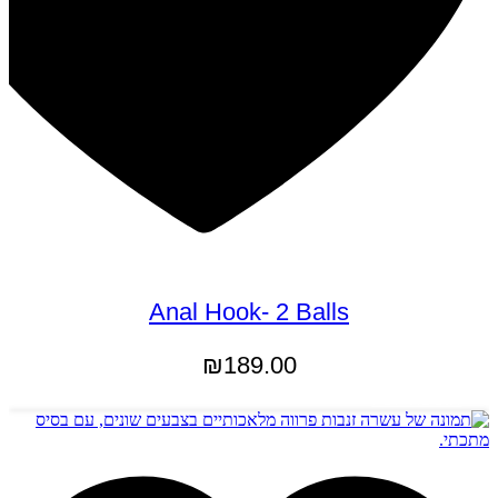
Anal Hook- 2 Balls
₪
189.00
הוספה לסל