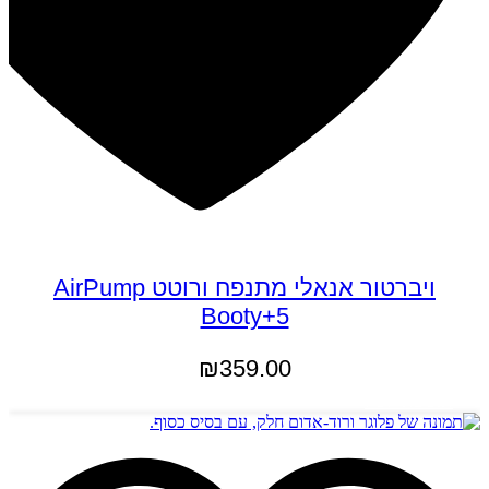
ויברטור אנאלי מתנפח ורוטט AirPump
Booty+5
₪
359.00
הוספה לסל