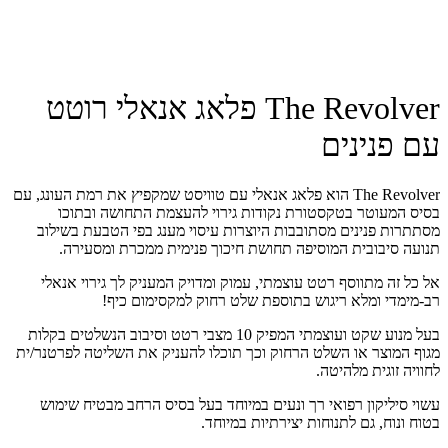
The Revolver פלאג אנאלי רוטט
עם פנינים
The Revolver הוא פלאג אנאלי עם טוויסט שמקפיץ את רמת העונג, עם
בסיס המעוטר בטקסטורת נקודות גירוי להעצמת התחושה ובתוכו
מסתתרות פנינים מסתובבות היוצרות עיסוי מענג בפי הטבעת בשילוב
תנועה סיבובית המוסיפה תחושת חיכוך פנימית ממכרת ומסעירה.
אל כל זה מתווסף רטט עוצמתי, עמוק ומדויק המעניק לך גירוי אנאלי
רב-מימדי ומלא ריגוש בתוספת שלט רחוק למקסימום כיף!
בעל מנוע שקט ועוצמתי המפיק 10 מצבי רטט וסיבוב הנשלטים בקלות
מגוף המוצר או השלט הרחוק וכך תוכלו להעניק את השליטה לפרטנר/ית
לחוויה זוגית מלהיטה.
עשוי סיליקון רפואי רך ונעים במיוחד בעל בסיס הרחב מבטיח שימוש
בטוח ונוח, גם לתנוחות יצירתיות במיוחד.