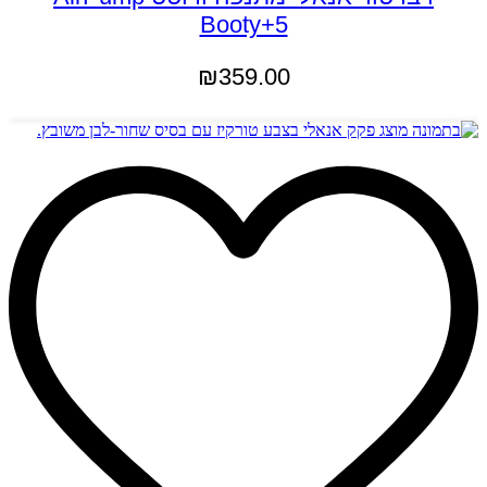
Booty+5
₪
359.00
הוספה לסל