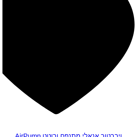
ויברטור אנאלי מתנפח ורוטט AirPump