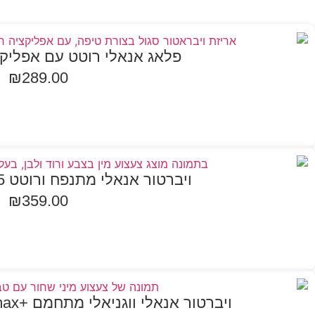
פלאג אנאלי רוטט עם אפליקציה t Seal
₪
289.00
בחר אפשרויות
ויברטור אנאלי מתנפח ורוטט AirPump Booty+5
₪
359.00
הוספה לסל
ויברטור אנאלי ווגניאלי מתחמם +Heat Climax עם אפליקציה