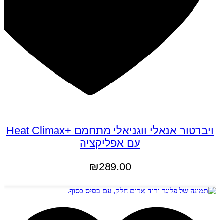
ויברטור אנאלי ווגניאלי מתחמם +Heat Climax
עם אפליקציה
₪
289.00
הוספה לסל