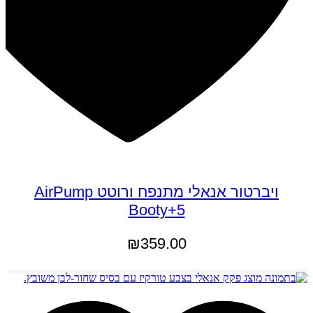
ויברטור אנאלי מתנפח ורוטט AirPump
Booty+5
₪
359.00
הוספה לסל