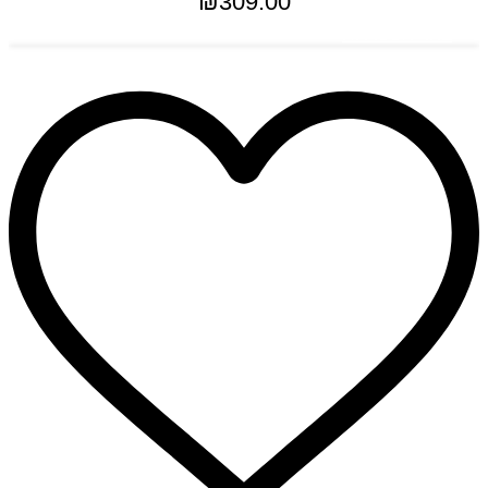
₪
309.00
למוצר
בחר אפשרויות
זה
יש
מספר
סוגים.
ניתן
לבחור
את
האפשרויות
בעמוד
המוצר