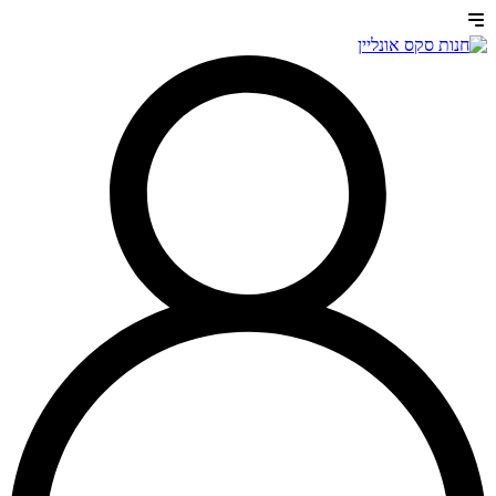
דלג
לתוכן