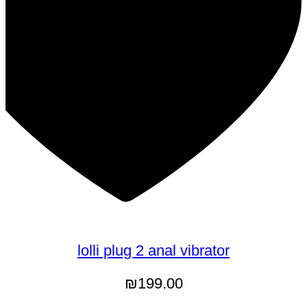
lolli plug 2 anal vibrator
₪
199.00
למוצר
בחר אפשרויות