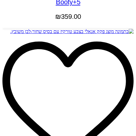
Booty+5
₪
359.00
הוספה לסל