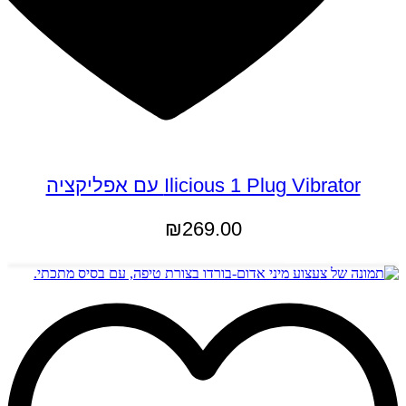
Ilicious 1 Plug Vibrator עם אפליקציה
₪
269.00
למוצר
בחר אפשרויות
זה
יש
מספר
סוגים.
ניתן
לבחור
את
האפשרויות
בעמוד