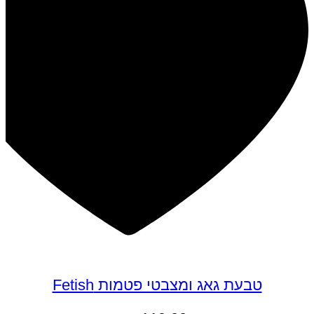
טבעת גאג ומצבטי פטמות Fetish