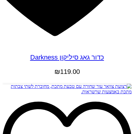
כדור גאג סיליקון Darkness
₪
119.00
הוספה לסל