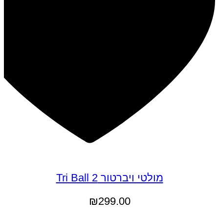
מולטי ויברטור Tri Ball 2
₪
299.00
הוספה לסל