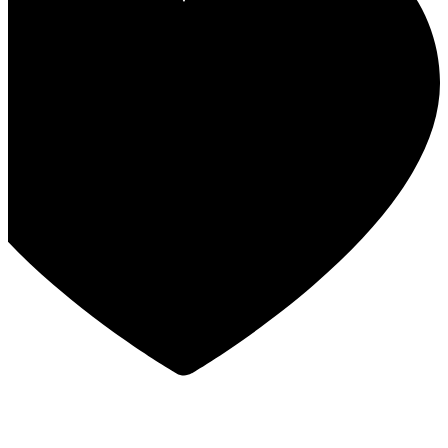
במבצע