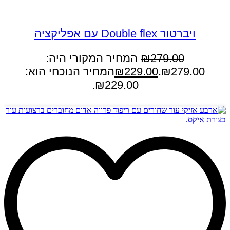
במבצע
ויברטור Double flex עם אפליקציה
279.00
₪
המחיר המקורי היה:
₪279.00.
229.00
₪
המחיר הנוכחי הוא:
₪229.00.
הוספה לסל