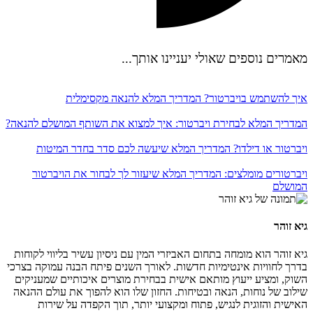
מאמרים נוספים שאולי יעניינו אותך...
איך להשתמש בויברטור? המדריך המלא להנאה מקסימלית
המדריך המלא לבחירת ויברטור: איך למצוא את השותף המושלם להנאה?
ויברטור או דילדו? המדריך המלא שיעשה לכם סדר בחדר המיטות
ויברטורים מומלצים: המדריך המלא שיעזור לך לבחור את הויברטור
המושלם
גיא זוהר
גיא זוהר הוא מומחה בתחום האביזרי המין עם ניסיון עשיר בליווי לקוחות
בדרך לחוויות אינטימיות חדשות. לאורך השנים פיתח הבנה עמוקה בצרכי
השוק, ומציע ייעוץ מותאם אישית בבחירת מוצרים איכותיים שמעניקים
שילוב של נוחות, הנאה ובטיחות. החזון שלו הוא להפוך את עולם ההנאה
האישית והזוגית לנגיש, פתוח ומקצועי יותר, תוך הקפדה על שירות