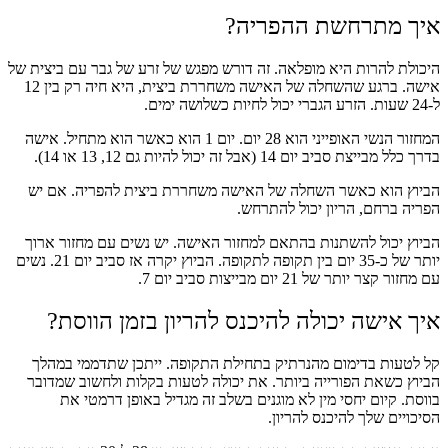
איך מתרחשת ההפריה?
היכולת להרות היא מופלאה. זה דורש מפגש של זרע של גבר עם ביצית של
אישה. ברגע שהשחלה של האישה משחררת ביצית, היא חיה רק ​​בין 12
ל-24 שעות. הזרע הגברי יכול לחיות כשלושה ימים.
המחזור הנשי האופייני הוא 28 יום. יום 1 הוא כאשר הוא מתחיל. אישה
בדרך כלל מבייצת סביב יום 14 (אבל זה יכול להיות גם 12, 13 או 14).
הביוץ הוא כאשר השחלה של האישה משחררת ביצית להפריה. אם יש
הפריה ברחם, הריון יכול להתרחש.
הביוץ יכול להשתנות בהתאם למחזור האישה. יש נשים עם מחזור ארוך
יותר של כ-35 יום בין תקופה לתקופה. הביוץ יקרה אז סביב יום 21. נשים
עם מחזור קצר יותר של 21 יום מבייצות סביב יום 7.
איך אישה יכולה להיכנס להריון בזמן הווסת?
קל לטעות בדימום מהנרתיק בתחילת התקופה. ייתכן שתדממי במהלך
הביוץ כשאת הפורייה ביותר. את יכולה לטעות בקלות ולחשוב שמדובר
בווסת. קיום יחסי מין לא מוגנים בשלב זה מגדיל באופן דרמטי את
הסיכויים שלך להיכנס להריון.