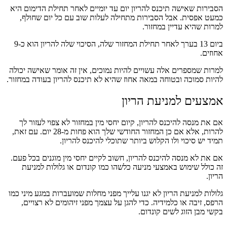
הסבירות שאישה תיכנס להריון יום עד יומיים לאחר תחילת הדימום היא
כמעט אפסית. אבל הסבירות מתחילה לעלות שוב עם כל יום שחולף,
למרות שהיא עדיין במחזור.
ביום 13 בערך לאחר תחילת המחזור שלה, הסיכוי שלה להריון הוא כ-9
אחוזים.
למרות שמספרים אלה עשויים להיות נמוכים, אין זה אומר שאישה יכולה
להיות סמוכה ובטוחה במאה אחוז שהיא לא תיכנס להריון בעודה במחזור.
אמצעים למניעת הריון
אם את מנסה להיכנס להריון, קיום יחסי מין במחזור לא צפוי לעזור לך
להרות, אלא אם כן המחזור החודשי שלך הוא פחות מ-28 יום. עם זאת,
תמיד יש סיכוי ולו הקלוש ביותר שתוכלי להיכנס להריון.
אם את לא מנסה להיכנס להריון, חשוב לקיים יחסי מין מוגנים בכל פעם.
זה כולל שימוש באמצעי מניעה כלשהו כמו קונדום או גלולות למניעת
הריון.
גלולות למניעת הריון לא יגנו עלייך מפני מחלות שמועברות במגע מיני כמו
הרפס, זיבה או כלמידיה. כדי להגן על עצמך מפני זיהומים לא רצויים,
בקשי מבן הזוג לשים קונדום.