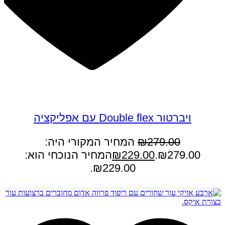
במבצע
ויברטור Double flex עם אפליקציה
279.00
₪
המחיר המקורי היה:
₪279.00.
229.00
₪
המחיר הנוכחי הוא:
₪229.00.
הוספה לסל