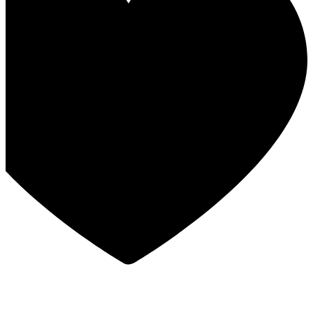
במבצע