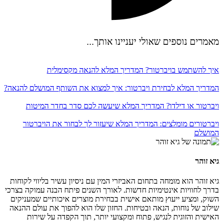
מאמרים נוספים שאולי יעניינו אותך...
איך להשתמש בויברטור? המדריך המלא להנאה מקסימלית
המדריך המלא לבחירת ויברטור: איך למצוא את השותף המושלם להנאה?
ויברטור או דילדו? המדריך המלא שיעשה לכם סדר בחדר המיטות
ויברטורים מומלצים: המדריך המלא שיעזור לך לבחור את הויברטור
המושלם
גיא זוהר
גיא זוהר הוא מומחה בתחום האביזרי המין עם ניסיון עשיר בליווי לקוחות
בדרך לחוויות אינטימיות חדשות. לאורך השנים פיתח הבנה עמוקה בצרכי
השוק, ומציע ייעוץ מותאם אישית בבחירת מוצרים איכותיים שמעניקים
שילוב של נוחות, הנאה ובטיחות. החזון שלו הוא להפוך את עולם ההנאה
האישית והזוגית לנגיש, פתוח ומקצועי יותר, תוך הקפדה על שירות