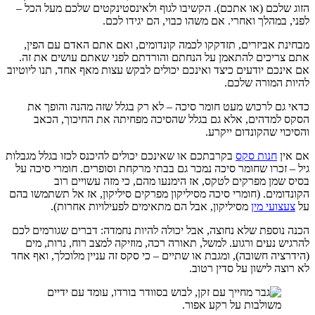
הזוג שלכם (או אתכם). הקשיבו לגוף ולאינסטינקטים שלכם מעל הכל –
לפני, במהלך ואחרי. אם משהו כבוי, הם יגידו לכם.
מבחינת אביזרים, תזדקקו לכמה קונדומים, ואם אתם האדם עם הפין,
אתם צריכים להתאמן על הנחתם והורדתם לפני שאתם עושים את זה.
אם אינכם יודעים כיצד ואינכם יכולים לבקש עצות מאף אחד, תנו ליוטיוב
להיות המורה שלכם.
כדאי גם לרכוש מעט חומר סיכה – לא רק בגלל שזה מהנה והופך את
הסקס למדהים, אלא גם בגלל שהסיכה מפחיתה את החיכוך, הכאב
והסיכוי שהקונדום ייקרע.
אם אין
חנות סקס
בקרבתכם או שאינכם יכולים להיכנס לכזו בגלל מגבלות
גיל – זכרו שחומר סיכה נמכר גם בבתי מרקחת וסופרים. חומרי סיכה על
בסיס שמן מפרקים לטקס, אז הימנעו מהם, כי מזה עשויים רוב
הקונדומים. (חומרי סיכה מסיליקון מפרקים סיליקון, אז אל תשתמשו בהם
על
צעצועי מין
מסיליקון, אבל הם מתאימים לפעילויות אחרות).
הכנה נוספת שלא נחוצה, אבל יכולה להיות נחמדה: דברים שגורמים לכם
להרגיש נעים ורגוע. למשל, תאורה רכה, מוזיקה ל​​מצב רוח, נרות, מים
(הידרציה חשובה), ומגבת או שתיים – כי סקס זה עניין מלוכלך, ואף אחד
לא רוצה לישון על סדין רטוב.