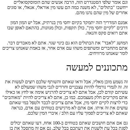
וגם אומר שלפי הסטנדרט הזה, הרבה אנשים שהם הומוסקסואליים
ייחשבו "בתולים", לא משנה כמה הם עשו מין אוראלי, אנאלי, או סוגים
אחרים של מין שהם נהנו מהם.
אמנם המדריך הזה יתמקד בקיום יחסי מין בנרתיק, אבל יש המון המון
דרכים "לקיים יחסי מין", כולן תקפות, וכולן מגוונות, בהתאם לאופן שבו
אתם רואים סקס והנאה.
המושג "לאבד" את הבתולים הוא גם כינוי שגוי. אתם לא מאבדים דבר.
אתם מתחברים ומשתפים משהו עם אדם אחר, אז באמת שאנחנו צריכים
לומר שאנחנו מרוויחים.
מתכוננים למעשה
זה נשמע מובן מאליו, אבל ודאו שאתם והשותף שלכם רוצים לעשות את
זה. זה לגמרי נורמלי להיות עצבניים וחרדים לגבי משהו שמעולם לא
עשיתם קודם לכן, אבל אתם לא צריכים להרגיש אימה או לחץ או כאילו
אתם מקריבים חלק מעצמכם. כמו כן, אתם לא צריכים להיות "מאוהבים"
כדי לרצות לקיים יחסי מין, אבל אתם צריכים לכבד ולטפל במי שאתם
עושים את זה איתו. אם אתם לא מרגישים בטוחים עם אדם, כנראה
שאתם לא צריכים לסמוך עליו עם הלב / איברי המין שלכם.
גם אם אתם חושבים שאתם בטוחים ב-100 אחוז, דעו שאתם יכולים
לסגת בכל עת ולשנות את דעתכם בכל שלב, גם אם זה מתסכל את בן