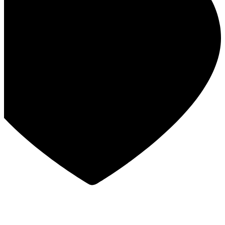
במבצע