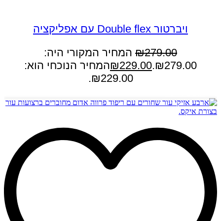
במבצע
ויברטור Double flex עם אפליקציה
279.00
₪
המחיר המקורי היה:
₪279.00.
229.00
₪
המחיר הנוכחי הוא:
₪229.00.
הוספה לסל