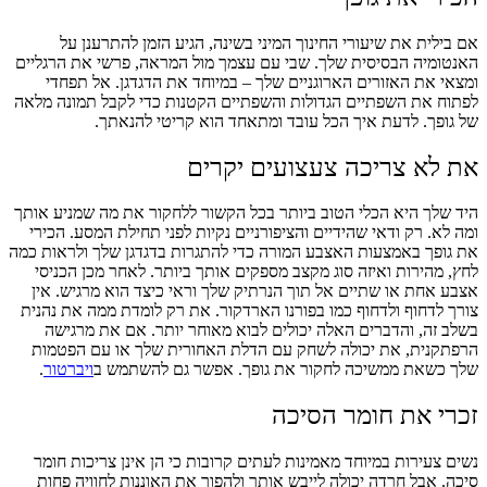
אם בילית את שיעורי החינוך המיני בשינה, הגיע הזמן להתרענן על
האנטומיה הבסיסית שלך. שבי עם עצמך מול המראה, פרשי את הרגליים
ומצאי את האזורים הארוגניים שלך – במיוחד את הדגדגן. אל תפחדי
לפתוח את השפתיים הגדולות והשפתיים הקטנות כדי לקבל תמונה מלאה
של גופך. לדעת איך הכל עובד ומתאחד הוא קריטי להנאתך.
את לא צריכה צעצועים יקרים
היד שלך היא הכלי הטוב ביותר בכל הקשור ללחקור את מה שמניע אותך
ומה לא. רק ודאי שהידיים והציפורניים נקיות לפני תחילת המסע. הכירי
את גופך באמצעות האצבע המורה כדי להתגרות בדגדגן שלך ולראות כמה
לחץ, מהירות ואיזה סוג מקצב מספקים אותך ביותר. לאחר מכן הכניסי
אצבע אחת או שתיים אל תוך הנרתיק שלך וראי כיצד הוא מרגיש. אין
צורך לדחוף ולדחוף כמו בפורנו הארדקור. את רק לומדת ממה את נהנית
בשלב זה, והדברים האלה יכולים לבוא מאוחר יותר. אם את מרגישה
הרפתקנית, את יכולה לשחק עם הדלת האחורית שלך או עם הפטמות
שלך כשאת ממשיכה לחקור את גופך. אפשר גם להשתמש ב
ויברטור
.
זכרי את חומר הסיכה
נשים צעירות במיוחד מאמינות לעתים קרובות כי הן אינן צריכות חומר
סיכה. אבל חרדה יכולה לייבש אותך ולהפוך את האוננות לחוויה פחות