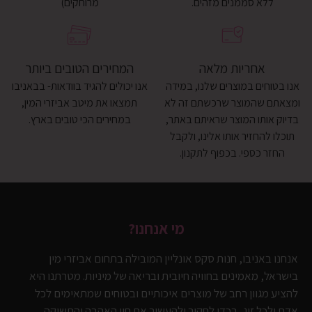
ללא סממנים מזהים.
מרוחקים)
אחריות מלאה
המחירים הטובים ביותר
אנו בטוחים במוצרים שלנו, במידה
אנו יכולים להגיד בוודאות- בבאניבו
ומצאתם שהמוצר שרכשתם זה לא
תמצאו את מיטב אביזרי המין,
בדיוק אותו המוצר שראיתם באתר,
במחירים הכי טובים בארץ.
תוכלו להחזיר אותו אלינו, ולקבל
החזר כספי. בכפוף לתקנון.
מי אנחנו?
אנחנו באניבו, חנות סקס אונליין המובילה בתחום אביזרי מין
בישראל, מאמינים בחוויה חיובית ובריאה של מיניות. מטרתנו היא
להציע מגוון רחב של מוצרים איכותיים ובטוחים שמתאימים לכל
אדם ולכל זוג, בכדי לחקור ולהעשיר את חיי האהבה והתשוקה