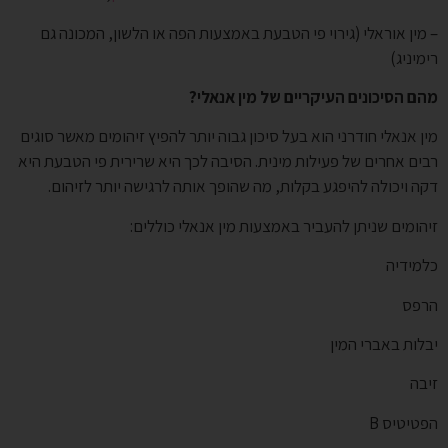
– מין אוראלי (גירוי פי הטבעת באמצעות הפה או הלשון, המכונה גם
רימיניג)
מהם הסיכונים העיקריים של מין אנאלי?
מין אנאלי חודרני הוא בעל סיכון גבוה יותר להפיץ זיהומים מאשר סוגים
רבים אחרים של פעילות מינית. הסיבה לכך היא שרירית פי הטבעת היא
דקה ויכולה להיפגע בקלות, מה שהופך אותה לרגישה יותר לזיהום.
זיהומים שניתן להעביר באמצעות מין אנאלי כוללים:
כלמידיה
הרפס
יבלות באברי המין
זיבה
הפטיטיס B