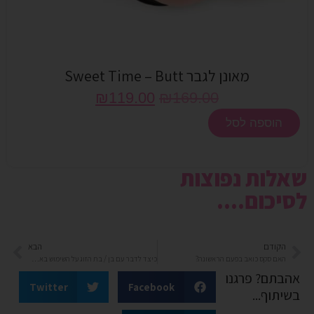
מאונן לגבר Sweet Time – Butt
₪
119.00
₪
169.00
הוספה לסל
שאלות נפוצות
לסיכום....
הקודם
הבא
האם סקס כואב בפעם הראשונה?
כיצד לדבר עם בן / בת הזוג על השימוש באביזרי מין
אהבתם? פרגנו
Twitter
Facebook
בשיתוף...