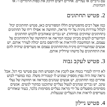
עם גרביים או נעליים. אחרים רוצים ללקק את כפות הרגליים ו / או
הבהונות.
2. פטיש תחתונים
כמו אצל רבים מהפטישים הללו המפורטים כאן, פטיש תחתונים יכול
לכלול עוררות מינית על ידי מראה, תחושה או אפילו ריח של תחתונים
(תחתונים שחוקים במיוחד). יש גברים שאוהבים ללבוש תחתונים
המיועדים לנשים מכיוון שכמו המראה או התחושה של התחתונים על
עצמם, או המחשבה להיראות או להיתפס בהם יכולה לעורר אותם. יש
אנשים שמתעוררים מינית מהתחתונים עצמם או מעדיפים שיהיה להם
את התחתונים על מישהו שידליק אותם.
3. פטיש לעקב גבוה
לא הייתי לגמרי בטוח אם לקבץ את הפטיש הזה עם פטישי כף רגל, אבל
נראה שזה היה נפוץ מספיק שמגיע לו קטגוריה משלו. כמו במוצרי לבוש
אחרים כמו תחתונים, יש אנשים שנהנים ממראה או תחושה של נעלי
עקב. יש גברים שנהנים לנעול נעליים שתוכננו במקור לנשים. אנשים
מסוימים מופעלים על ידי מראה נעליים מסוימות בלבד, בעוד שאחרים
מעדיפים לראות את הנעליים שננעלות.
4. פטיש ניילון