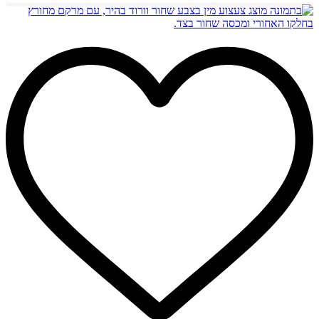
היה:
הוא:
₪99.00.
₪139.00.