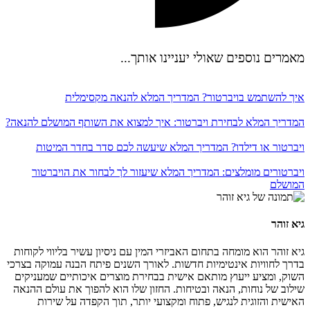
מאמרים נוספים שאולי יעניינו אותך...
איך להשתמש בויברטור? המדריך המלא להנאה מקסימלית
המדריך המלא לבחירת ויברטור: איך למצוא את השותף המושלם להנאה?
ויברטור או דילדו? המדריך המלא שיעשה לכם סדר בחדר המיטות
ויברטורים מומלצים: המדריך המלא שיעזור לך לבחור את הויברטור
המושלם
גיא זוהר
גיא זוהר הוא מומחה בתחום האביזרי המין עם ניסיון עשיר בליווי לקוחות
בדרך לחוויות אינטימיות חדשות. לאורך השנים פיתח הבנה עמוקה בצרכי
השוק, ומציע ייעוץ מותאם אישית בבחירת מוצרים איכותיים שמעניקים
שילוב של נוחות, הנאה ובטיחות. החזון שלו הוא להפוך את עולם ההנאה
האישית והזוגית לנגיש, פתוח ומקצועי יותר, תוך הקפדה על שירות