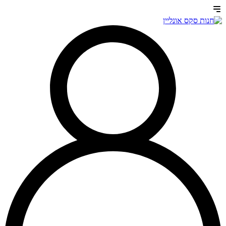
דלג
לתוכן