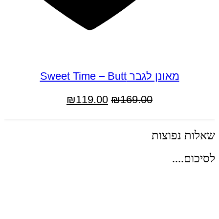
במבצע
מאונן לגבר Sweet Time – Butt
המחיר
המחיר
₪
119.00
₪
169.00
המקורי
הנוכחי
הוספה לסל
היה:
הוא:
שאלות נפוצות
₪119.00.
₪169.00.
לסיכום....