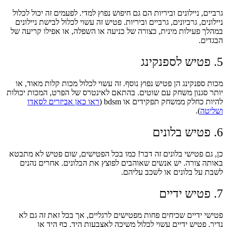
גרביים, ניילונים וביריות הם גם חיפוש נפוץ למדי. לפעמים זה יכול לכלול
ניילונים, גרביונים, גרביים וביריות. פטיש זה עשוי לכלול לבישת ניילונים
במהלך פעילות מינית, כצורה של כניעה או השפלה, או אפילו קריעה של
הבגדים.
5. פטיש לספנקינג
מכות ספנקינג הן פטיש נפוץ נוסף. זה עשוי לכלול מכות קלות מאוד, או
יותר סגנון משחק עם שוטים. בהתאם לאינטרס של הפרט, המכות יכולות
להיות כחלק ממשחק תפקידים או bdsm (
ראו כאן אביזרים לסאדו
ושליטה
).
6. פטיש בלונים
כן, גם פטישי בלונים זה דבר! כמו בכל הפטישים, שום פטיש לא מתבטא
באותה צורה. יש אנשים שאוהבים לפוצץ את הבלונים. אחרים נהנים
לשבת על בלונים או לשכב עליהם.
7. פטיש ידיים
פטישי ידיים שכיחים פחות מפטישים לרגליים, אך בכל זאת זה גם לא
נדיר. פטיש ידיים עשוי לכלול משיכה לאצבעות היד, כף היד או