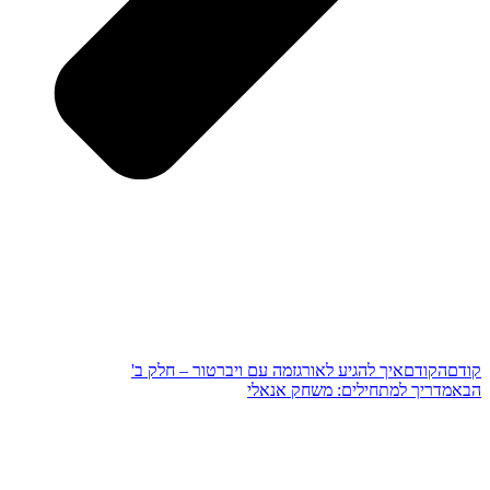
קודם
הקודם
איך להגיע לאורגזמה עם ויברטור – חלק ב'
הבא
מדריך למתחילים: משחק אנאלי