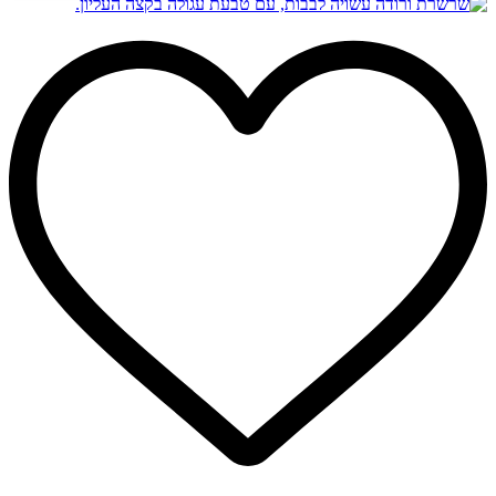
זה
היה:
הוא:
יש
₪129.00.
₪159.00.
מספר
סוגים.
ניתן
לבחור
את
האפשרויות
בעמוד
המוצר