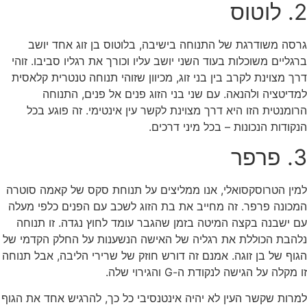
2. לוטוס
גרסה משודרגת של התנוחה בישיבה, בלוטוס בן זוג אחד יושב
ברגליים משוכלות בעוד השני יושב עליו וכורך את רגליו סביבו. זוהי
דרך מצוינת לקרב בין בני זוג, מכיוון שזוהי תנוחה טנטרית קלאסית
למדיטציה ולהנאה. עם שני בני הזוג פנים אל פנים, התנוחה
הרומנטית הזו היא דרך מצוינת לקשר עין אינטימי. זה פוגע בכל
הנקודות הנכונות – בכל מיני דרכים.
3. פרפר
למין הטרוסקסואלי, אנו ממליצים על תנוחת סקס של קאמה סוטרה
המכונה פרפר. זה מחייב את בת הזוג לשכב עם הפנים כלפי מעלה
עם ישבנה בקצה המיטה בזמן שהגבר עומד לחוץ נגדה. זו תנוחה
נלהבת הכוללת את רגליה של האישה הנשענות על החלק הקדמי של
הגוף של בן זוגה. אמנם זה דורש חוזק של שרירי הליבה, אבל תנוחה
זו מקלה על הגישה לנקודת ה-G והגירוי שלה.
למרות שקשר העין לא יהיה אינטנסיבי כל כך, להרגיש אחד את הגוף