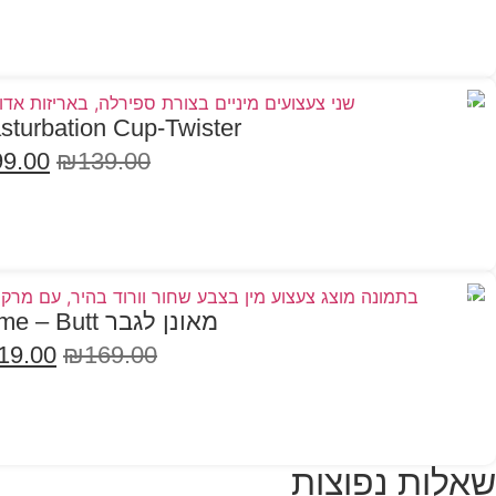
בחר אפשרויות
במבצע
sturbation Cup-Twister
99.00
₪
139.00
הוספה לסל
במבצע
מאונן לגבר Sweet Time – Butt
19.00
₪
169.00
הוספה לסל
שאלות נפוצות