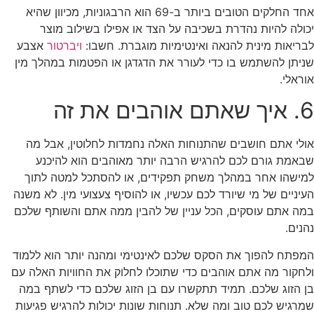
אחד החלקים הטובים ביותר ב-69 הוא הרבגוניות, מכיוון שהיא
יכולה להיות נהדרת בשכיבה על הצד או אפילו בשילוב מוצר
לבריאות מינית להנאה ואינטימיות מוגברת. חשבו:
ויברטור
אצבע
שניתן להשתמש בו כדי לעורר את הדגדגן או הפטמות במהלך מין
אוראלי.
6. איך שאתם אוהבים את זה
אולי אתם חושבים שהתנוחות האלה נחמדות לחלוטין, אבל מה
שבאמת גורם לכם להרגיש הרבה יותר מאוהבים הוא להיכנע
למישהו אחר במהלך משחק תפקידים, או להסתכל למטה לתוך
העיניים של מי שיורד לכם עכשיו, או להוסיף צעצועי מין. לא משנה
במה אתם עוסקים, הכל עניין של להבין ממה אתם והשותף שלכם
נהנים.
המפתח להפוך את הסקס שלכם לאינטימי ומהנה יותר הוא ללמוד
ולחקור מה אתם אוהבים כדי שתוכלו לחלוק את החוויות האלה עם
בן הזוג שלכם. תמיד תתקשרו עם בן הזוג שלכם כדי לשתף במה
שמרגיש לכם טוב ומה שלא. תנוחות שונות יכולות להרגיש פגיעות