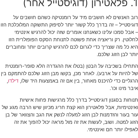
1. פלאטירון (דוגיסטייל אחר)
רוב האנשים לא חושבים מיד על רומנטיקה כשהם חושבים על
דוגיסטייל – זה בדרך כלל קשור יותר לסיפוק התשוקה המלוכלכת הזו
– אבל סמכו עלינו כשאנחנו אומרים שזה יכול להרגיש אינטימי
לחלוטין. רק וריאציה אחת פשוטה לתנוחת הסקס הפופולרית הזו
היא כל מה שצריך כדי לגרום לכם להרגיש קרובים יותר ומחוברים
יותר לבן הזוג שלכם.
התחילו בשכיבה על הבטן (בטלו את ההגדרה הלא סופר-רומנטית
של להיות על ארבע). לאחר מכן, בקשו מבן הזוג שלכם להתמקם בין
הרגליים כדי להיכנס מאחור, בין אם זה באמצעות היד שלו,
דילדו
,
איבר מינו וכו'.
תנוחות בסגנון דוגיסטייל בדרך כלל מרגישות פחות אישיות
ואינטימיות, אבל פלאטירון הוא קצת חריג מכיוון שיש הרבה מגע של
עור בעור והזדמנות לבן הזוג למעלה לנשק את הגב והצוואר של בן
הזוג למטה. ושוב, לעשות את זה מול מראה יכול להפוך את זה
לאפילו יותר חם ואינטימי.