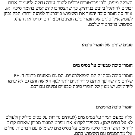
תשוקה מינית, ולכן ויברטורים יכולים להוות עזרה גדולה. לפעמים אתם
יכולים להיתקל ביובש בנרתיק, כך שתצטרכו להשתמש בחומר סיכה. אז,
איזה סוג חומר סיכה יהפוך את השימוש בויברטור למהנה יותר? הבה נבחן
לעומק אילו סוגים של חומרי סיכה זמינים וכיצד הם יגדילו את העונג
בשימוש בויברטור שלכם.
סוגים שונים של חומרי סיכה:
חומרי סיכה טבעיים על בסיס מים
חומרי סיכה מסוג זה הם היפואלרגניים. הם גם מאוזנים ברמת ה-PH
שלהם מה שהופך אותם לידידותיים יותר לגוף האישה והם גם לא יגרמו
לזיהומים. יש מגוון של חומרי סיכה טבעיים זמינים עבורכם.
חומרי סיכה מחממים
אלה כמעט תמיד על בסיס מים (לעיתים נדירות על בסיס סיליקון ולעולם
לא על בסיס שמן). הקפידו לקרוא את מפרט המוצר מכיוון שאתם קרוב
לוודאי תרצו חומר סיכה מחמם על בסיס מים לשימוש עם ויברטור. נוזלים
אלו מתחממים עם השימוש בהם.