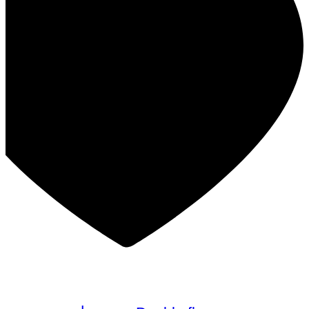
במבצע