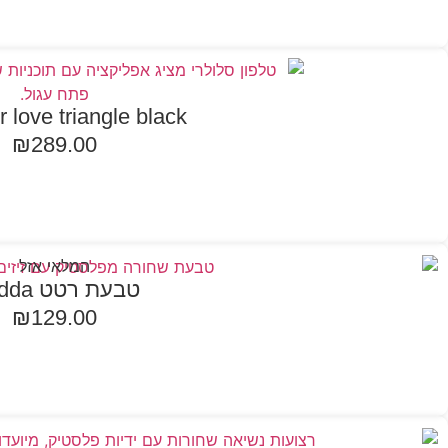
r love triangle black
₪
289.00
מידע נוסף
המלאי אזל
טבעת רטט Hedda
₪
129.00
הוספה לסל