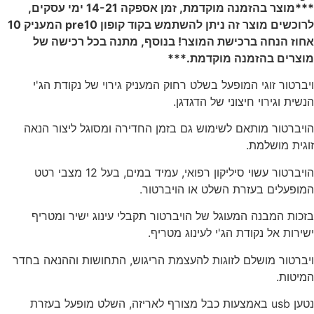
***מוצר בהזמנה מוקדמת, זמן אספקה 14-21 ימי עסקים,
לרוכשים מוצר זה ניתן להשתמש בקוד קופון pre10 המעניק 10
אחוז הנחה ברכישת המוצר! בנוסף, מתנה בכל רכישה של
מוצרים בהזמנה מוקדמת.***
ויברטור זוגי המופעל בשלט רחוק המעניק גירוי של נקודת הג'י
הנשית וגירוי חיצוני של הדגדגן.
הויברטור מותאם לשימוש גם בזמן החדירה ומסוגל ליצור הנאה
זוגית מושלמת.
הויברטור עשוי סיליקון רפואי, עמיד במים, בעל 12 מצבי רטט
המופעלים בעזרת השלט או הויברטור.
בזכות המבנה המעוגל של הויברטור תקבלי עינוג ישיר ומטריף
ישירות אל נקודת הג'י לעינוג מטריף.
ויברטור מושלם לזוגות להעצמת הריגוש, התחושות וההנאה בחדר
המיטות.
נטען usb באמצעות כבל מצורף לאריזה, השלט מופעל בעזרת