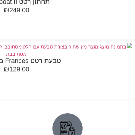
תחתון רטט Fairy boat II
₪
249.00
הוספה לסל
טבעת רטט Frances בצבע שחור
₪
129.00
הוספה לסל