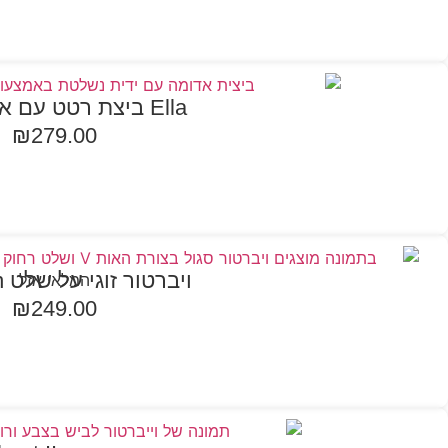
Ella ביצת רטט עם אפליקציה
₪
279.00
מידע נוסף
ויברטור זוגי על שלט Algernon
המלאי אזל
₪
249.00
הוספה לסל