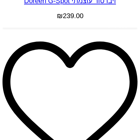
ויברטור עוצמתי Doreen G-Spot
₪
239.00
הוספה לסל