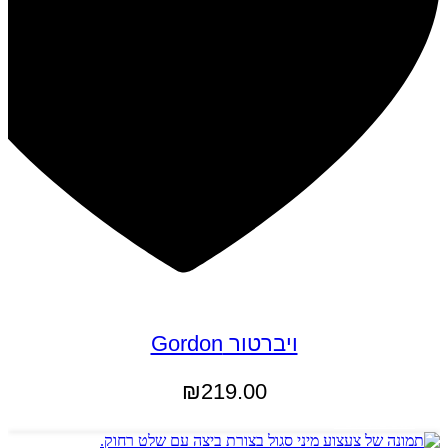
ויברטור Gordon
₪
219.00
הוספה לסל