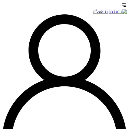
דלג
לתוכן