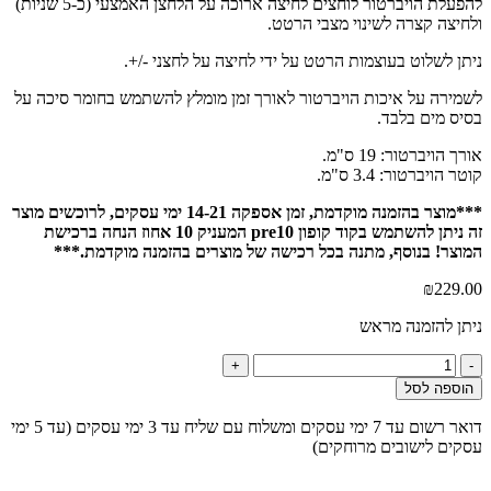
להפעלת הויברטור לוחצים לחיצה ארוכה על הלחצן האמצעי (כ-5 שניות)
ולחיצה קצרה לשינוי מצבי הרטט.
ניתן לשלוט בעוצמות הרטט על ידי לחיצה על לחצני -/+.
לשמירה על איכות הויברטור לאורך זמן מומלץ להשתמש בחומר סיכה על
בסיס מים בלבד.
אורך הויברטור: 19 ס"מ.
קוטר הויברטור: 3.4 ס"מ.
***מוצר בהזמנה מוקדמת, זמן אספקה 14-21 ימי עסקים, לרוכשים מוצר
זה ניתן להשתמש בקוד קופון pre10 המעניק 10 אחוז הנחה ברכישת
המוצר! בנוסף, מתנה בכל רכישה של מוצרים בהזמנה מוקדמת.***
₪
229.00
ניתן להזמנה מראש
כמות
+
-
של
הוספה לסל
ויברטור
מאלץ
דואר רשום עד 7 ימי עסקים ומשלוח עם שליח עד 3 ימי עסקים (עד 5 ימי
אורגזמה
עסקים לישובים מרוחקים)
Carina