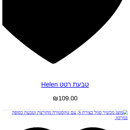
טבעת רטט Helen
₪
109.00
הוספה לסל