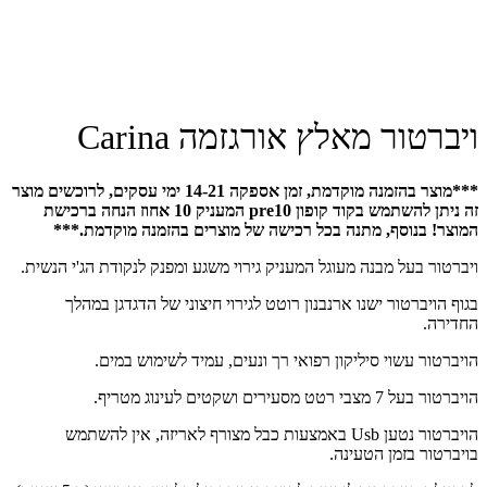
ויברטור מאלץ אורגזמה Carina
***מוצר בהזמנה מוקדמת, זמן אספקה 14-21 ימי עסקים, לרוכשים מוצר
זה ניתן להשתמש בקוד קופון pre10 המעניק 10 אחוז הנחה ברכישת
המוצר! בנוסף, מתנה בכל רכישה של מוצרים בהזמנה מוקדמת.***
ויברטור בעל מבנה מעוגל המעניק גירוי משגע ומפנק לנקודת הג'י הנשית.
בגוף הויברטור ישנו ארנבנון רוטט לגירוי חיצוני של הדגדגן במהלך
החדירה.
הויברטור עשוי סיליקון רפואי רך ונעים, עמיד לשימוש במים.
הויברטור בעל 7 מצבי רטט מסעירים ושקטים לעינוג מטריף.
הויברטור נטען Usb באמצעות כבל מצורף לאריזה, אין להשתמש
בויברטור בזמן הטעינה.