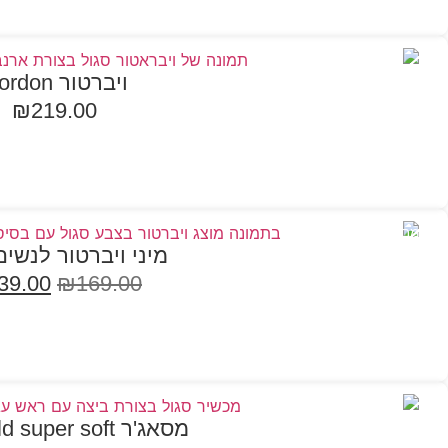
ויברטור Gordon
₪
219.00
הוספה לסל
במבצע
מיני ויברטור לנשים ohn
39.00
₪
169.00
הוספה לסל
מסאג'ר Fitzgerald super soft