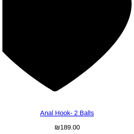
Anal Hook- 2 Balls
₪
189.00