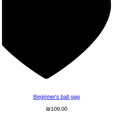
Beginner's ball gag
₪
109.00