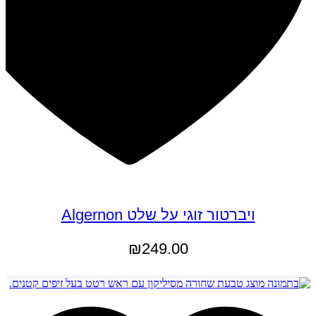
ויברטור זוגי על שלט Algernon
₪
249.00
הוספה לסל