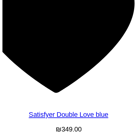
Satisfyer Double Love blue
₪
349.00