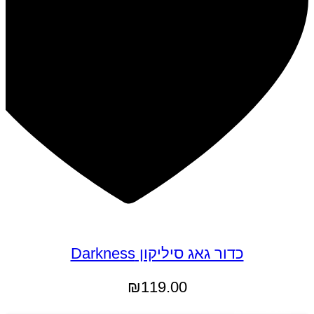
כדור גאג סיליקון Darkness
₪
119.00
הוספה לסל