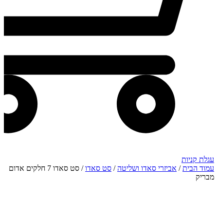
עגלת קניות
עמוד הבית
/
אביזרי סאדו ושליטה
/
סט סאדו
/ סט סאדו 7 חלקים אדום
מבריק