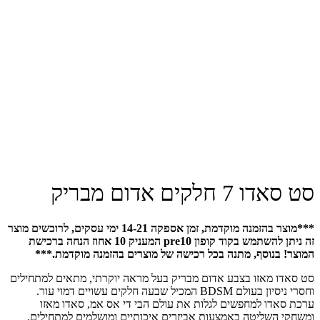
סט סאדו 7 חלקים אדום מבריק
***מוצר בהזמנה מוקדמת, זמן אספקה 14-21 ימי עסקים, לרוכשים מוצר
זה ניתן להשתמש בקוד קופון pre10 המעניק 10 אחוז הנחה ברכישת
המוצר! בנוסף, מתנה בכל רכישה של מוצרים בהזמנה מוקדמת.***
סט סאדו מאזו בצבע אדום מבריק בעל מראה יוקרתי, מתאים למתחילים
וחסרי ניסיון בעולם BDSM המכיל שבעה חלקים עשויים דמוי עור.
ערכת סאדו למחפשים לגלות את עולם הבי די אס אמ, סאדו מאזו
ומשחקי השליטה באמצעות אביזרים איכותיים ומושלמים למתחילים.