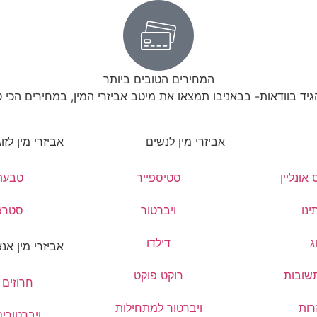
המחירים הטובים ביותר
הגיד בוודאות- בבאניבו תמצאו את מיטב אביזרי המין, במחירים הכי 
אביזרי מין לנשים
אביזרי מין לזו
אונליין
סטיספייר
טבעת
ינו
ויברטור
סטראפ
ג
דילדו
אביזרי מין אנא
שובות
רוקט פוקט
חרוזים 
רות
ויברטור למתחילות
ויברטורי