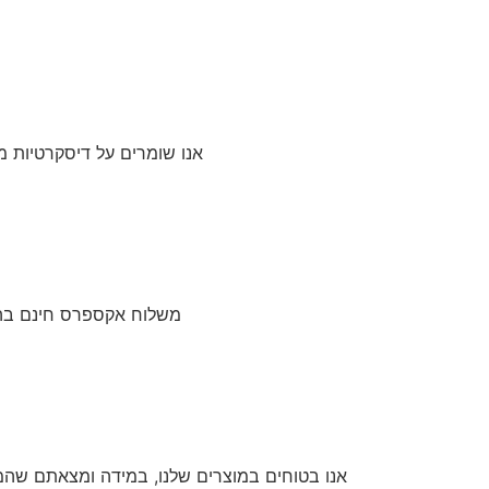
אנו שומרים על דיסקרטיות מ
משלוח אקספרס חינם בהזמנה מעל 199 ש”ח. משלוח עם שליח עד 3 ימי עסקים (
אנו בטוחים במוצרים שלנו, במידה ומצאתם שהמו