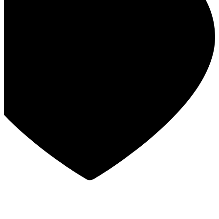
במבצע