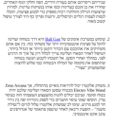
שגיריתם וייסרתם אותם בעזרת הידיים, הפה וחלקי הגוף האחרים,
שחררו את בן זוגכם בעדינות וכסו אותו בנשיקות עדינות. למרות
שרצועות הניילון והוולקרו רכות מספיק כדי למנוע פציעות, תוכלו
לנסות לעסות רגליים וקרסוליים, זרועות ופרקי כף היד לצורך טיפול
קשוב מאוד.
שימוש במערכת אימונים של
Ball Gag
היא דרך בטוחה ועדינה
להקל על סצינות אינטנסיביות יותר של משחקי כוח. בין אם אתם
משתיקים את אהובכם עם הכדור הקטן ביותר או הגדול ביותר,
הטיפול לאחר הסאדו ושליטה צריך לכלול דיון על איך זה הרגיש
לפני, במהלך ואחרי הסשן. אל תשכחו לקבוע תנועה בטוחה
שתתפוס את מקומה של המילה הבטוחה כמו שלוש לחיצות
שמשמעותן "עצור".
משחק אלקטרו יכול להיראות מאיים בהתחלה, אך Zeus Arcana
Electro Vibe Wand מבטיח שסשן הסאדו ושליטה שלכם יהיה
בטוח וסקסי. שניכם יכולים להנות מהצעצוע העוצמתי הזה בעיסוי
עדין. הוסיפו שמני עיסוי חושניים כדי לספק ניגודיות יפה בין גירוי
חד למגע מרגיע. שימו לב שמשחק אלקטרו עלול לגרום ל"נפילת
משנה" – הופעת דיכאון לאחר שיטפון פתאומי של אנדורפינים
עקב אקט אינטנסיבי.