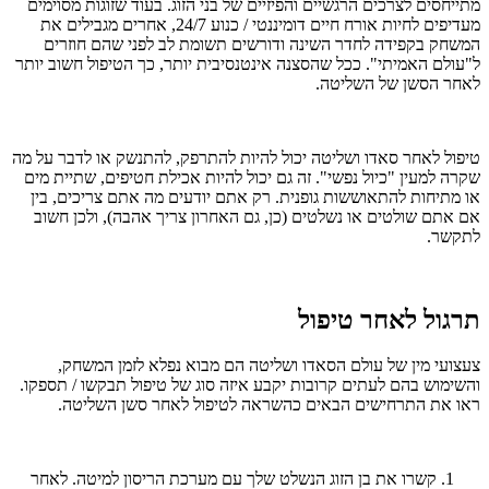
מתייחסים לצרכים הרגשיים והפיזיים של בני הזוג. בעוד שזוגות מסוימים
מעדיפים לחיות אורח חיים דומיננטי / כנוע 24/7, אחרים מגבילים את
המשחק בקפידה לחדר השינה ודורשים תשומת לב לפני שהם חוזרים
ל"עולם האמיתי". ככל שהסצנה אינטנסיבית יותר, כך הטיפול חשוב יותר
לאחר הסשן של השליטה.
טיפול לאחר סאדו ושליטה יכול להיות להתרפק, להתנשק או לדבר על מה
שקרה למעין "כיול נפשי". זה גם יכול להיות אכילת חטיפים, שתיית מים
או מתיחות להתאוששות גופנית. רק אתם יודעים מה אתם צריכים, בין
אם אתם שולטים או נשלטים (כן, גם האחרון צריך אהבה), ולכן חשוב
לתקשר.
תרגול לאחר טיפול
צעצועי מין של עולם הסאדו ושליטה הם מבוא נפלא לזמן המשחק,
והשימוש בהם לעתים קרובות יקבע איזה סוג של טיפול תבקשו / תספקו.
ראו את התרחישים הבאים כהשראה לטיפול לאחר סשן השליטה.
קשרו את בן הזוג הנשלט שלך עם מערכת הריסון למיטה. לאחר