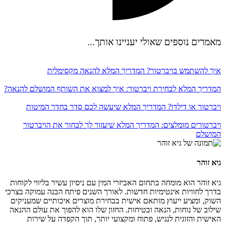
מאמרים נוספים שאולי יעניינו אותך...
איך להשתמש בויברטור? המדריך המלא להנאה מקסימלית
המדריך המלא לבחירת ויברטור: איך למצוא את השותף המושלם להנאה?
ויברטור או דילדו? המדריך המלא שיעשה לכם סדר בחדר המיטות
ויברטורים מומלצים: המדריך המלא שיעזור לך לבחור את הויברטור
המושלם
גיא זוהר
גיא זוהר הוא מומחה בתחום האביזרי המין עם ניסיון עשיר בליווי לקוחות
בדרך לחוויות אינטימיות חדשות. לאורך השנים פיתח הבנה עמוקה בצרכי
השוק, ומציע ייעוץ מותאם אישית בבחירת מוצרים איכותיים שמעניקים
שילוב של נוחות, הנאה ובטיחות. החזון שלו הוא להפוך את עולם ההנאה
האישית והזוגית לנגיש, פתוח ומקצועי יותר, תוך הקפדה על שירות