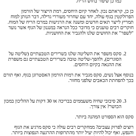
כמו כן שיפור בחוש הריח.
כן כן, קראתם נכון. לאחר קיום היחסים, רמת הייצור של הורמון
הפרולקטין בגוף עולה, יחד עם שחרור מעוררי גדילה, דבר הנותן למוח
תמריץ לייצר תאים חדשים ומשנה את הרגישות במרכז הריח של המוח.
חוקרים רבים טוענים כי מדובר ככל הנראה במנגנון של הגוף אשר נועד
"לשפר" את החושים שלנו ולהגביר את החושניות.
סקס משפר את השליטה שלנו בשרירים הטבעתיים (שליטה על
הסוגרים), ולהפך-שליטה טובה בשרירים הטבעתיים גם משפרת
את ההנאה בקיום היחסים.
בנוסף אצל נשים, סקס מגביר את רמות הורמון האסטרוגן בגוף, ואף תורם
בכך להפחתת הכאבים שלפני מחזור.
20 סיבובי שחיה משעממים בבריכה או 30 דקות על ההליכון במכון
הכושר? אין צורך.
סקס הוא הספורט המהנה ביותר.
רוצים לפרוק עצבים? ממחקרים רבים עולה כי סקס מרגיע את הגוף
והנפש, ואף יכול להיות יעיל יותר מהתרופות ההרגעה הנפוצות ביותר.