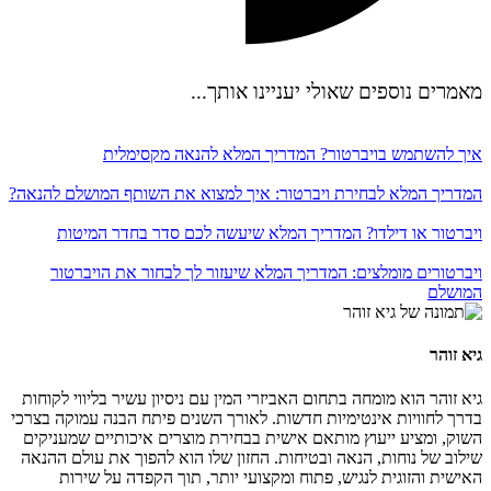
מאמרים נוספים שאולי יעניינו אותך...
איך להשתמש בויברטור? המדריך המלא להנאה מקסימלית
המדריך המלא לבחירת ויברטור: איך למצוא את השותף המושלם להנאה?
ויברטור או דילדו? המדריך המלא שיעשה לכם סדר בחדר המיטות
ויברטורים מומלצים: המדריך המלא שיעזור לך לבחור את הויברטור
המושלם
גיא זוהר
גיא זוהר הוא מומחה בתחום האביזרי המין עם ניסיון עשיר בליווי לקוחות
בדרך לחוויות אינטימיות חדשות. לאורך השנים פיתח הבנה עמוקה בצרכי
השוק, ומציע ייעוץ מותאם אישית בבחירת מוצרים איכותיים שמעניקים
שילוב של נוחות, הנאה ובטיחות. החזון שלו הוא להפוך את עולם ההנאה
האישית והזוגית לנגיש, פתוח ומקצועי יותר, תוך הקפדה על שירות