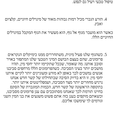
טיפול טבעי ויעיל גם לנפש.
הזרע הגברי מכיל רמות גבוהות מאוד של מינרלים חיוניים, קלציום
ואבץ.
כאשר הוא מועבר מגוף אל גוף, הוא מעשיר את הגוף המקבל במינרלים
החיוניים הללו.
כשהגוף שלנו פעיל מינית, משתחררים ממנו כימיקלים הנקראים
פרומונים, שהם בעצם הבושם המיני הטבעי שלנו המתפזר באויר
וסובב אותנו. מה שאומר, שככל שתקיימו יותר יחסי מין, תהיו
מושכים יותר בעיני הסביבה. כשהפרומונים הללו מרחפים סביבנו
אנשים נמשכים לכך באופן לא מודע ומעוניינים יותר לקיים איתנו
יחסי מין. זו היא בדיוק הסיבה שבתחילתו של קשר חדש אנחנו
נרגיש מחוזרים יותר מצד הסביבה, ושמפלרטטים איתנו יותר.
בתקופה הראשונה של קשר חדש, הכמות המוגברת של הסקס
בחיינו תורמת לכך שאנחנו מסתובבים עם ענן פרומונים מסביבנו,
וכשאתם מוקפים בענן כזה אתם פשוט משגעים את בני המין השני
וגורמים לך שימשכו אליכם.