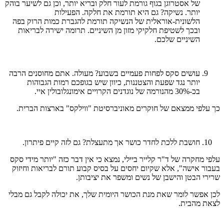
של אסטרוגן בגוף גורמת לעור חלק ובריא יותר, וכן גם לשיער בוהק
יותר. נשיקה? גם היא תורמת את חלקה. הפעילות
הלשונית-אוראלית של הנשיקה תורמת להגברת כמות הרוק בפה
ובכך לשטיפת חלקיקי מזון מן השיניים. תרומה ישירה לבריאות
השיניים שלכם.
עושים סקס לפחות פעמיים בשבוע? מעולה. אתם מחוסנים הרבה
יותר נגד שפעת והצטננות, כיוון שיש בגופכם רמות הגבוהות
בכ-30% מהנורמה של נוגדנים הקרויים אימונגלובולין איי.
כך עלפי ממצאם של חוקרים מאוניברסיטת "ווילקס" בארצות הברית.
חושבת ללכת לחדר כושר אך מתעצלת? גם לזה קיים פיתרון.
עלפי מחקרה של ד"ר קלייר ביילי, נמצא כי אין דבר כזה "יותר מידי סקס
בעבור אישה", אלא שקיום יחסים על בסיס קבוע תורם לבריאות וחיזוק
שרירי הבטן והישבן של נשים ומשפר את יציבותן.
לכן אפשר לומר שאת מנת הכושר היומית שלך, את יכולה לקבל גם מבלי
לצאת מהבית.