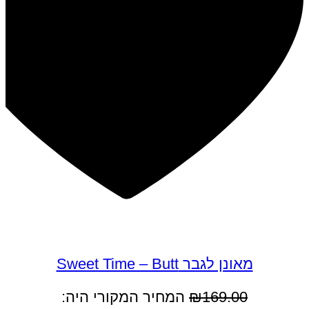
במבצע
מאונן לגבר Sweet Time – Butt
169.00
₪
המחיר המקורי היה: