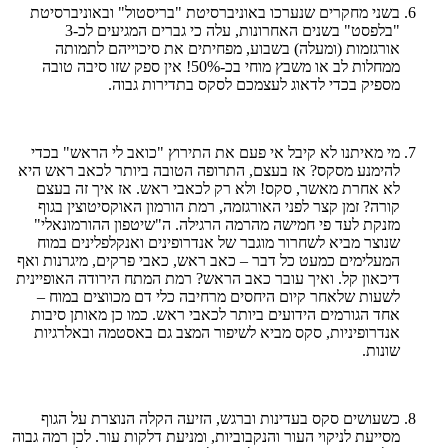
בשני מחקרים שנערכו באוניברסיטת "בריסטול" ובאוניברסיטת
"בלפסט" בשנים האחרונות, עלה כי גברים המגיעים לכ-3
אורגזמות (ומעלה) בשבוע, מפחיתים את סיכוייהם לתמותה
ממחלות לב או משבץ מוחי בכ-50%! אין ספק שזו סיבה טובה
מספיק בכדי לדאוג לעצמכם לסקס בתדירות גבוה.
מי מאיתנו לא קיבל אי פעם את התירוץ "כואב לי הראש" בכדי
להימנע מסקס? אז בעצם, התרופה הטובה ביותר לכאב ראש היא
לא אחרת מאשר, סקס! ולא רק לכאבי ראש. אז איך זה בעצם
קורה? זמן קצר לפני האורגזמה, רמת הורמון האוקסיטוצין בגוף
מזנקת לעד פי חמישה מהרמה הרגילה. ה"שיטפון ההורמונאלי"
שנוצר מביא לשחרור מוגבר של אנדרופינים ואנקלפלינים במוח
המעלימים כמעט כל דבר – כאב ראש, כאבי פרקים, מיגרנות ואף
דיכאון קל. ואיך עובר כאב הראש? רמת המתח הירודה האופיינית
לשעות שלאחר קיום היחסים מרחיבה כלי דם מכווצים במוח –
אחד הגורמים הידועים ביותר לכאבי ראש. כמו כן מאותן סיבות
אנדרופיניות, סקס מביא לשיפור המצב גם באסטמה ובאלרגיות
שונות.
כשעושים סקס בעדינות וברגש, הזיעה הקלה הנוצרת על הגוף
מסייעת לניקוי העור והנקבוביות, ומניעת דלקות עור. לכן רמה גבוה