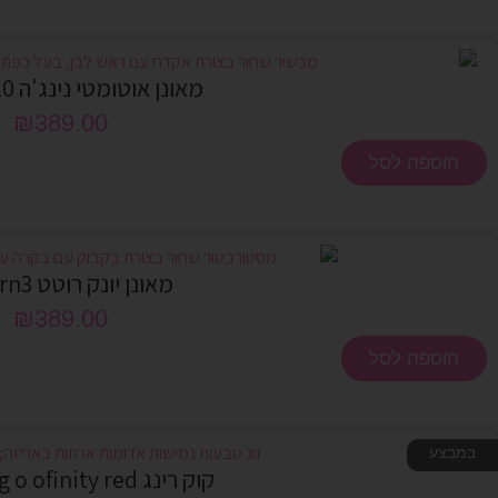
מאונן אוטומטי נינג'ה X310 רוטט
₪
389.00
הוספה לסל
מאונן יונק רוטט Airturn3
₪
389.00
הוספה לסל
במבצע
קוק רינג Screaning o ofinity red