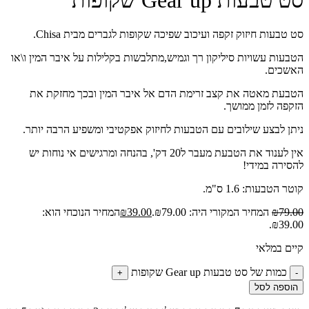
סט טבעות Gear up שקופות
סט טבעות חיזוק זקפה ועיכוב שפיכה שקופות לגברים מבית Chisa.
הטבעות עשויות סיליקון רך וגמיש,מתלבשות בקלילות על איבר המין ו\או
האשכים.
הטבעת מאטה את קצב זרימת הדם אל איבר המין ובכך מחזקת את
הזקפה לזמן ממושך.
ניתן לבצע שילובים עם הטבעות לחיזוק אפקטיבי ומשפיע הרבה יותר.
אין לענוד את הטבעת מעבר ל20 דק', בהנחה ומרגישים אי נוחות יש
להסירה במידי!
קוטר הטבעות: 1.6 ס"מ.
79.00
₪
המחיר המקורי היה: ₪79.00.
39.00
₪
המחיר הנוכחי הוא:
₪39.00.
קיים במלאי
כמות של סט טבעות Gear up שקופות
+
-
הוספה לסל