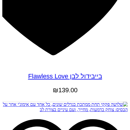
בייבידול לבן Flawless Love
₪
139.00
הוספה לסל