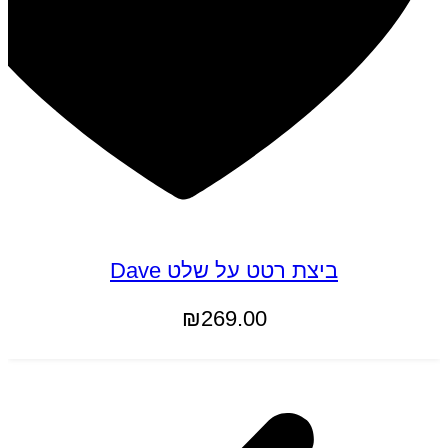
ביצת רטט על שלט Dave
₪
269.00
הוספה לסל