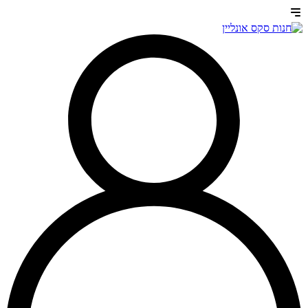
דלג
לתוכן