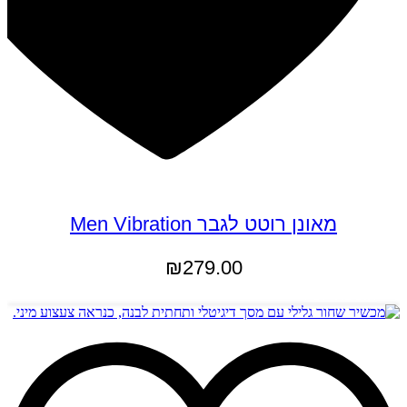
מאונן רוטט לגבר Men Vibration
₪
279.00
הוספה לסל