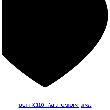
מאונן אוטומטי נינג'ה X310 רוטט