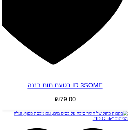
ID 3SOME בטעם תות בננה
₪
79.00
הוספה לסל