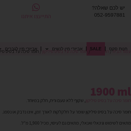
יש לכם שאלה?
052-9597881
התייעצו איתנו
חנות סקס
SALE
אביזרי מין לנשים
אביזרי מין לגברים
עמוד הבית
/
חומר סיכה
/
חומר סיכה על בסיס סיליקון
/ חומר סיכה על בסיס סיליקון ennium 1900 ml
1900 ml
חומר סיכה על בסיס סיליקון
, שקוף ללא טעם וריח, חלק במיוחד.
חומר סיכה על בסיס סיליקון שומר על חלקלקות לאורך זמן, אינו נדבק או נספג.
מתאים לשימוש וגינאלי ואנאלי, מתאים גם לעיסוי, מכיל 1,900 מ"ל.