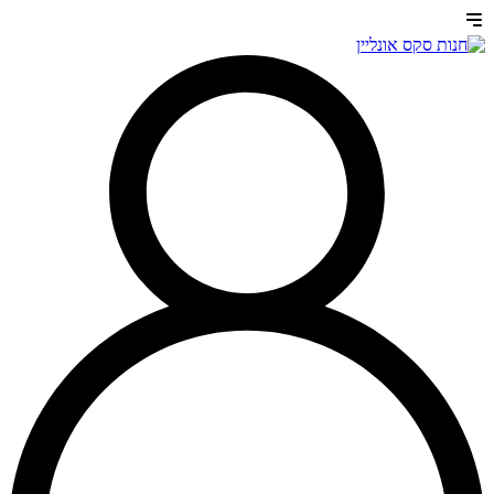
דלג
לתוכן