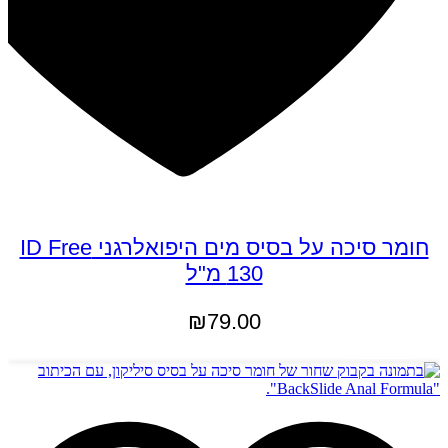
חומר סיכה על בסיס מים היפואלרגני ID Free
130 מ"ל
₪
79.00
מידע נוסף