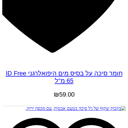
חומר סיכה על בסיס מים היפואלרגני ID Free
65 מ"ל
₪
59.00
הוספה לסל