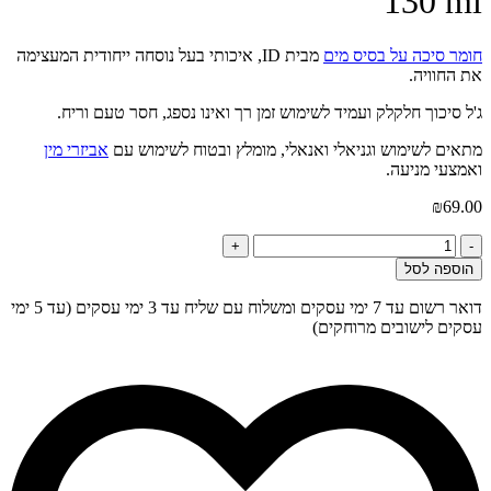
130 ml
חומר סיכה על בסיס מים
מבית ID, איכותי בעל נוסחה ייחודית המעצימה
את החוויה.
ג'ל סיכוך חלקלק ועמיד לשימוש זמן רך ואינו נספג, חסר טעם וריח.
מתאים לשימוש וגניאלי ואנאלי, מומלץ ובטוח לשימוש עם
אביזרי מין
ואמצעי מניעה.
₪
69.00
כמות
+
-
של
הוספה לסל
חומר
סיכה
דואר רשום עד 7 ימי עסקים ומשלוח עם שליח עד 3 ימי עסקים (עד 5 ימי
על
עסקים לישובים מרוחקים)
בסיס
מים
ID
Glide
130
ml