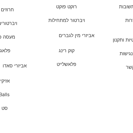
שובות
רוקט פוקט
חרוזים 
רות
ויברטור למתחילות
ויברטורי
אביזרי מין לגברים
מעסה פ
ות ותקנון
קוק רינג
פלאג 
גישות
פלאשלייט
אביזרי סאדו
קשר
אזיקי
alls
סט ס