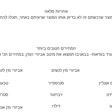
אחריות מלאה
צר שרכשתם זה לא בדיוק אותו המוצר שראיתם באתר, תוכלו להחזיר א
המחירים הטובים ביותר
הגיד בוודאות- בבאניבו תמצאו את מיטב אביזרי המין, במחירים הכי 
אביזרי מין לנשים
אביזרי מין לזו
אונליין
סטיספייר
טבעת
ינו
ויברטור
סטראפ
ג
דילדו
אביזרי מין אנא