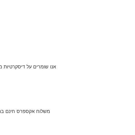
אנו שומרים על דיסקרטיות מ
משלוח אקספרס חינם בהזמנה מעל 199 ש”ח. משלוח עם שליח עד 3 ימי עסקים (