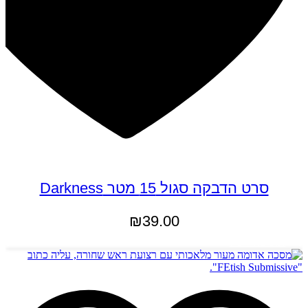
סרט הדבקה סגול 15 מטר Darkness
₪
39.00
הוספה לסל