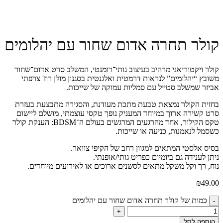
קולר תחרה אדום שחור עם יהלומים
קולר ויקטוריאני מרהיב בעיצוב גותי־רומנטי, המשלב סרט אדום־שחור
משובץ “יהלומים” לנראות דרמטית ואלגנטית בסגנון מולן רוז' צרפתי
אביזר שמשלב סטייל עם סמליות עמוקה של שייכות.
בחזית הקולר נמצאת טבעת מתכת מעודנת, והסגירה מתבצעת בעזרת
סרט קשירה ארוך במיוחד המעניק נופך טקסי עוצמתי, מושלם ליישום
טקס הקילור, אחד מהרגעים המרגשים בעולם ה־BDSM: הענקת קולר
כשסמל לנאמנות, כניעה או שייכות.
בסיס אלסטי המתאים למגוון רחב של הקיפי צוואר.
ניתן לענידה גם ביומיום כפריט גותי/אופנתי.
נוח, רך וקל משקל מתאים לסשנים ארוכים או לאירועים מיוחדים.
₪
49.00
כמות של קולר תחרה אדום שחור עם יהלומים
-
+
הוספה לסל