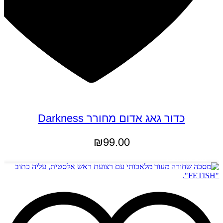
כדור גאג אדום מחורר Darkness
₪
99.00
הוספה לסל