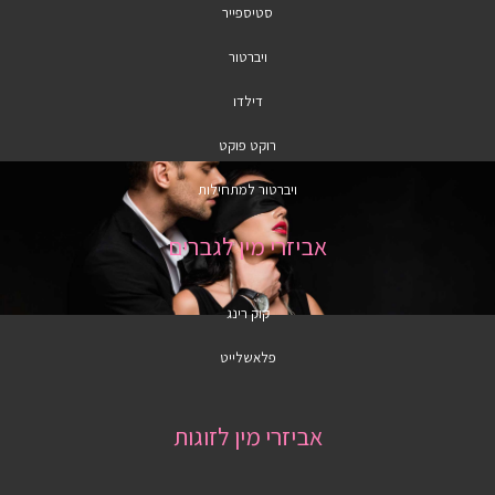
סטיספייר
ויברטור
דילדו
רוקט פוקט
ויברטור למתחילות
אביזרי מין לגברים
קוק רינג
פלאשלייט
אביזרי מין לזוגות