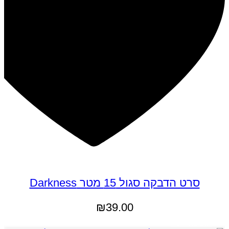
סרט הדבקה סגול 15 מטר Darkness
₪
39.00
הוספה לסל