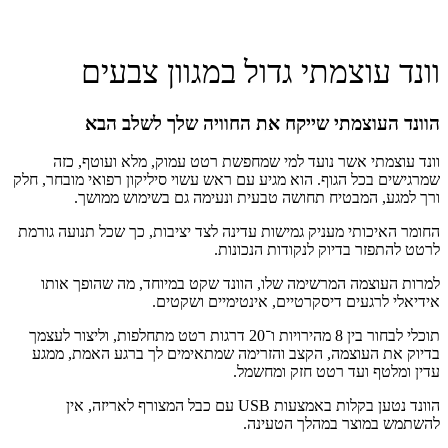
וונד עוצמתי גדול במגוון צבעים
הוונד העוצמתי שייקח את החוויה שלך לשלב הבא
וונד עוצמתי אשר נועד למי שמחפשת רטט עמוק, מלא ועוטף, כזה
שמרגישים בכל הגוף. הוא מגיע עם ראש עשוי סיליקון רפואי מובחר, חלק
ורך למגע, המבטיח תחושה טבעית ונעימה גם בשימוש ממושך.
החומר האיכותי מעניק גמישות עדינה לצד יציבות, כך שכל תנועה גורמת
לרטט להתפזר בדיוק לנקודות הנכונות.
למרות העוצמה המרשימה שלו, הוונד שקט במיוחד, מה שהופך אותו
אידיאלי לרגעים דיסקרטיים, אינטימיים ושקטים.
תוכלי לבחור בין 8 מהירויות ו־20 דרגות רטט מתחלפות, וליצור לעצמך
בדיוק את העוצמה, הקצב והזרימה שמתאימים לך ברגע האמת, ממגע
עדין ומלטף ועד רטט חזק ומחשמל.
הוונד נטען בקלות באמצעות USB עם כבל המצורף לאריזה, אין
להשתמש במוצר במהלך הטעינה.