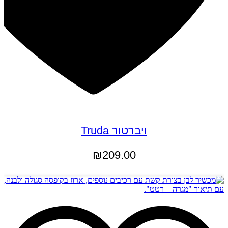
ויברטור Truda
₪
209.00
הוספה לסל