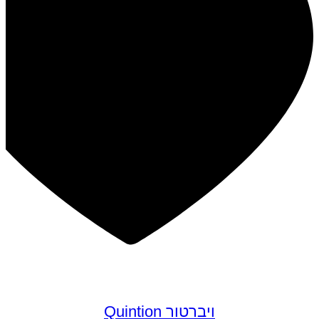
במבצע
ויברטור Quintion