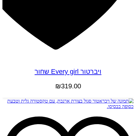
ויברטור Every girl שחור
₪
319.00
הוספה לסל