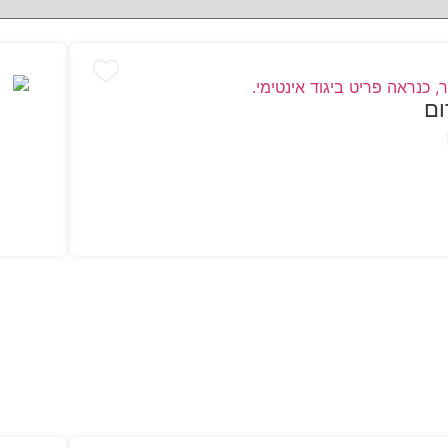
ום
בח