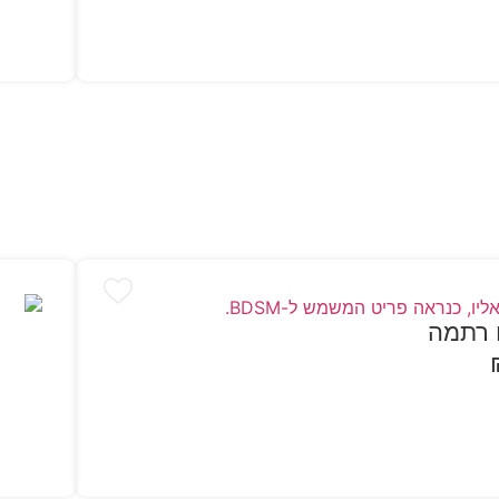
ם רתמה
הו