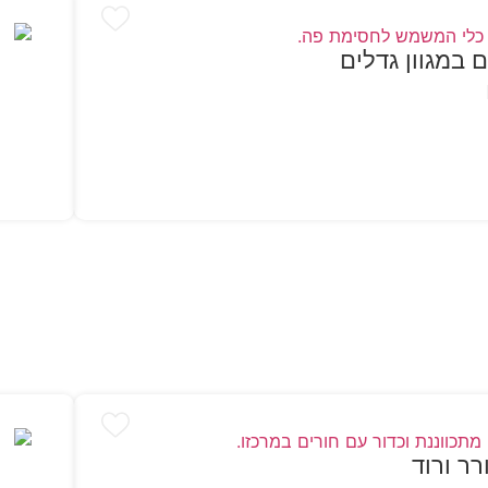
ם במגוון גדלים
הו
רר ורוד