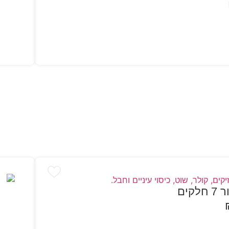
הו
קים
הו