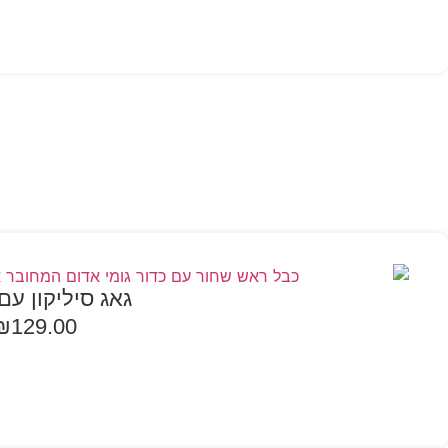
גאג סיליקון ע
₪
129.00
הוספה לסל