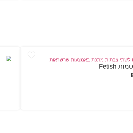
Fetish
הו